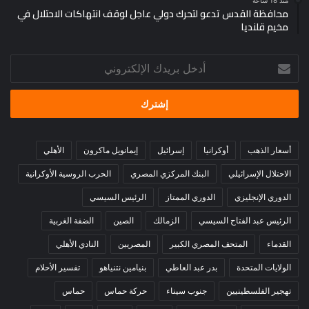
منذ 18 ساعة
محافظة القدس تدعو لتحرك دولي عاجل لوقف انتهاكات الاحتلال في
مخيم قلنديا
أدخل
بريدك
الإلكتروني
أسعار الذهب
أوكرانيا
إسرائيل
إيمانويل ماكرون
الأهلي
الاحتلال الإسرائيلي
البنك المركزي المصري
الحرب الروسية الأوكرانية
الدوري الإنجليزي
الدوري الممتاز
الرئيس السيسي
الرئيس عبد الفتاح السيسي
الزمالك
الصين
الضفة الغربية
القدماء
المتحف المصري الكبير
المصريين
النادي الأهلي
الولايات المتحدة
بدر عبد العاطي
بنيامين نتنياهو
تفسير الأحلام
تهجير الفلسطينيين
جنوب سيناء
حركة حماس
حماس