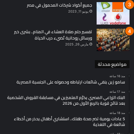
جميع أكواد شركات المحمول في مصر
وأضاف محافظ القاهرة، أنه جار حاليًا استكمال أعمال تجليد حوائط
يونيو 11, 2023
النفق بالحجر الهاشمي بالشكل الذي يتناسب مع أعمال التطوير
الجارية بالمنطقة المحيطة بميدان رمسيس في إطار خطة الدولة
تفسير حلم صلاة العشاء في المنام.. بشرى خير
لرفع كفاءة الميدان
ورسائل روحانية تُضيء درب الحياة
مارس 26, 2025
مواضيع محدثة
رمسيس
كوبري الليمون
محافظ القاهرة
منذ 16 ساعة
ميدان رمسيس
سامو زين ينفي شائعات ارتباطه وحصوله على الجنسية المصرية
منذ 17 ساعة
البنك الزراعي المصري يكرّم المتميزين في مسابقة القروض الشخصية
بعد نتائج قوية بالربع الأول من 2026
منذ 18 ساعة
5 عادات يومية تضر صحة طفلك.. استشاري أطفال يحذر من أخطاء
شائعة في التغذية