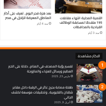
بعد هزة فجر اليوم.. تعرف على أكثر
المناطق المعرضة للزلازل في مصر
التنمية المحلية: انتهاء مقابلات
195 متقدمًا لمسابقة الوظائف
منذ 4 أيام
القيادية بالمحافظات
منذ 3 أيام
الاكثر مشاهدة
تفسير رؤية المصحف في المنام.. دلالة على الخير
العظيم ورسائل للعزباء والمتزوجة
كما تفقد محافظ أعمال تطوير ورفع كفاءة نفق شبرا الرابط بين
مارس 23, 2025
وسط المدينة ومناطق الساحل، وروض الفرج.
طفلة مصابة بجرح غائر في الرقبة داخل مقابر
وأشار محافظ القاهرة، إلى أن الأعمال التي تتم تحت إشراف مديرية
شلقان بالقليوبية.. وتحقيقات موسعة لكشف
الطرق بالمحافظة تسير وفق الجدول الزمني الموضوع، وتشمل رفع
الجاني
كفاءة الإنارة، والرصف، والبلدورات، ودهان حوائط النفق.
أبريل 9, 2025