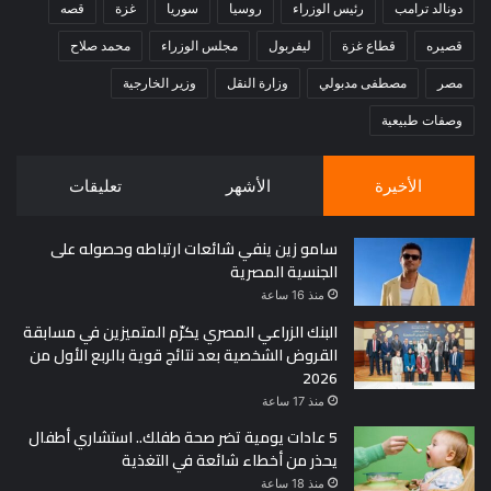
دونالد ترامب
رئيس الوزراء
روسيا
سوريا
غزة
قصه
قصيره
قطاع غزة
ليفربول
مجلس الوزراء
محمد صلاح
مصر
مصطفى مدبولي
وزارة النقل
وزير الخارجية
وصفات طبيعية
الأخيرة
الأشهر
تعليقات
سامو زين ينفي شائعات ارتباطه وحصوله على
الجنسية المصرية
منذ 16 ساعة
البنك الزراعي المصري يكرّم المتميزين في مسابقة
القروض الشخصية بعد نتائج قوية بالربع الأول من
2026
منذ 17 ساعة
5 عادات يومية تضر صحة طفلك.. استشاري أطفال
يحذر من أخطاء شائعة في التغذية
منذ 18 ساعة