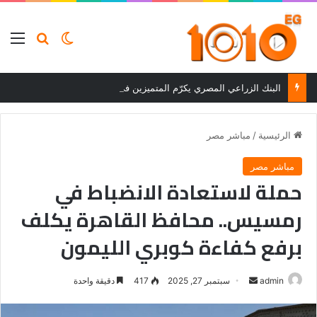
بحث عن
الوضع المظلم
الق
البنك الزراعي المصري يكرّم المتميزين في مسابقة القروض الشخصية بعد نتائج قوية بالربع الأول من 2026
الرئيسية
/
مباشر مصر
مباشر مصر
حملة لاستعادة الانضباط في
رمسيس.. محافظ القاهرة يكلف
برفع كفاءة كوبري الليمون
أرسل
admin
سبتمبر 27, 2025
417
دقيقة واحدة
بريدا
إلكترونيا