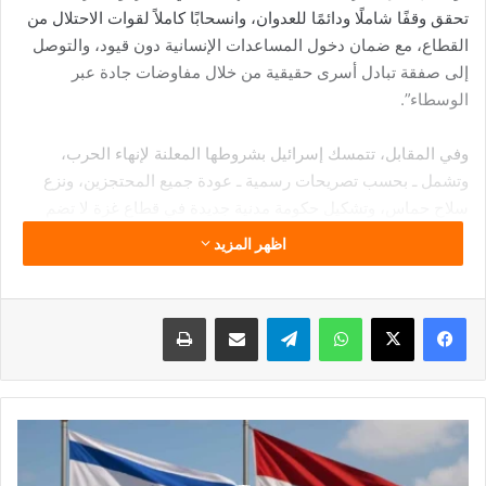
تحقق وقفًا شاملًا ودائمًا للعدوان، وانسحابًا كاملاً لقوات الاحتلال من
القطاع، مع ضمان دخول المساعدات الإنسانية دون قيود، والتوصل
إلى صفقة تبادل أسرى حقيقية من خلال مفاوضات جادة عبر
الوسطاء”.
وفي المقابل، تتمسك إسرائيل بشروطها المعلنة لإنهاء الحرب،
وتشمل ـ بحسب تصريحات رسمية ـ عودة جميع المحتجزين، ونزع
سلاح حماس، وتشكيل حكومة مدنية جديدة في قطاع غزة لا تضم
الحركة ولا السلطة الفلسطينية، التي تدير أجزاء من الضفة الغربية
اظهر المزيد
وتُعتبر الممثل الشرعي للفلسطينيين على المستوى الدولي.
البيان يعكس ـ بحسب مراقبين ـ استمرار الهوة الواسعة بين مواقف
فيسبوك
‫X
واتساب
تيلقرام
مشاركة عبر البريد
طباعة
الطرفين، رغم التحركات الدبلوماسية المستمرة، ما يجعل فرص
التوصل إلى اتفاق شامل رهينة بتطورات سياسية وميدانية في
المرحلة المقبلة.
مصر
تعزز
أوراقها