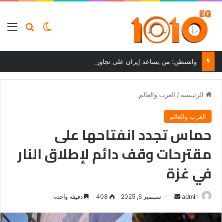
بحث عن
الوضع المظلم
الق
واشنطن: من يساعد إيران على تجاوز العقوبات سيواجه عواقب
الرئيسية
/
العرب والعالم
العرب والعالم
حماس تجدد انفتاحها على
مقترحات وقف دائم لإطلاق النار
في غزة
أرسل
admin
سبتمبر 6, 2025
408
دقيقة واحدة
بريدا
إلكترونيا