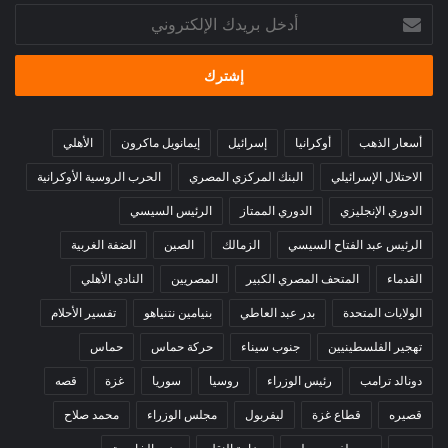
أدخل
بريدك
الإلكتروني
أسعار الذهب
أوكرانيا
إسرائيل
إيمانويل ماكرون
الأهلي
الاحتلال الإسرائيلي
البنك المركزي المصري
الحرب الروسية الأوكرانية
الدوري الإنجليزي
الدوري الممتاز
الرئيس السيسي
الرئيس عبد الفتاح السيسي
الزمالك
الصين
الضفة الغربية
القدماء
المتحف المصري الكبير
المصريين
النادي الأهلي
الولايات المتحدة
بدر عبد العاطي
بنيامين نتنياهو
تفسير الأحلام
تهجير الفلسطينيين
جنوب سيناء
حركة حماس
حماس
دونالد ترامب
رئيس الوزراء
روسيا
سوريا
غزة
قصه
قصيره
قطاع غزة
ليفربول
مجلس الوزراء
محمد صلاح