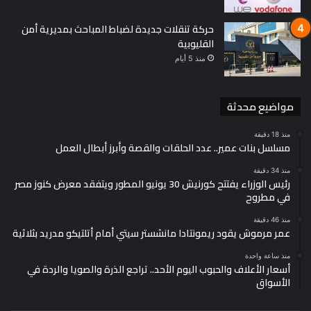
حركة تنقلات جديدة لضباط المباحث بمديرية أمن
القليوبية
منذ 5 أيام
مواضيع محدثة
منذ 18 دقيقة
مسلسل بنات عمير.. عدد الحلقات والقصة وأبرز أبطال العمل
منذ 34 دقيقة
رئيس الوزراء يفتتح كورنيش 30 يونيو المطور ويتفقد معرض كنوز مصر
في مطروح
منذ 46 دقيقة
عمر مرموش يقود ريمونتادا مانشستر سيتي أمام أتلتيكو مدريد بثلاثية
منذ ساعة واحدة
أسعار الأعلاف والحبوب اليوم الأحد.. تراجع الذرة والصويا والردة في
الأسواق