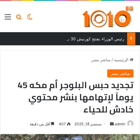
بحث عن
الوضع المظلم
الق
رئيس الوزراء يفتتح كورنيش 30 يونيو المطور ويتفقد معرض كنوز مصر في مطروح
الرئيسية
/
مباشر مصر
مباشر مصر
تجديد حبس البلوجر أم مكه 45
يوماً لإتهامها بنشر محتوي
خادش للحياء
أرسل
admin
سبتمبر 18, 2025
407
أقل من دقيقة
بريدا
إلكترونيا