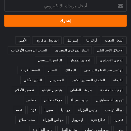
أدخل
بريدك
الإلكتروني
أسعار الذهب
أوكرانيا
إسرائيل
إيمانويل ماكرون
الأهلي
الاحتلال الإسرائيلي
البنك المركزي المصري
الحرب الروسية الأوكرانية
الدوري الإنجليزي
الدوري الممتاز
الرئيس السيسي
الرئيس عبد الفتاح السيسي
الزمالك
الصين
الضفة الغربية
القدماء
المتحف المصري الكبير
المصريين
النادي الأهلي
الولايات المتحدة
بدر عبد العاطي
بنيامين نتنياهو
تفسير الأحلام
تهجير الفلسطينيين
جنوب سيناء
حركة حماس
حماس
دونالد ترامب
رئيس الوزراء
روسيا
سوريا
غزة
قصه
قصيره
قطاع غزة
ليفربول
مجلس الوزراء
محمد صلاح
مصر
مصطفى مدبولي
وزارة النقل
وزير الخارجية