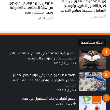
وزير الصحة يبحث مع رئيس تشاد
مدبولي يشهد توقيع بروتوكول
تعزيز التعاون الطبي.. وتوسيع
بين هيئة المجتمعات العمرانية
القوافل العلاجية وبرامج التدريب
وجهاز مستقبل مصر
منذ يومين
منذ 4 أيام
الاكثر مشاهدة
تفسير رؤية المصحف في المنام.. دلالة على الخير
العظيم ورسائل للعزباء والمتزوجة
مارس 23, 2025
طفلة مصابة بجرح غائر في الرقبة داخل مقابر
شلقان بالقليوبية.. وتحقيقات موسعة لكشف
الجاني
أبريل 9, 2025
جميع أكواد شركات المحمول في مصر
يونيو 11, 2023