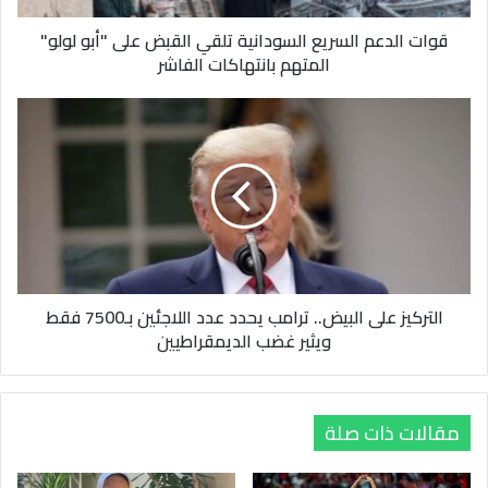
لولو"
سعيًا للحفاظ على لقبه القاري وتحقيق إنجاز جديد للكرة المصرية.
قوات الدعم السريع السودانية تلقي القبض على "أبو لولو"
المتهم
المتهم بانتهاكات الفاشر
بانتهاكات
الفاشر
التركيز
على
البيض..
ترامب
يحدد
عدد
اللاجئين
بـ7500
فقط
التركيز على البيض.. ترامب يحدد عدد اللاجئين بـ7500 فقط
ويثير
ويثير غضب الديمقراطيين
غضب
الديمقراطيين
مقالات ذات صلة