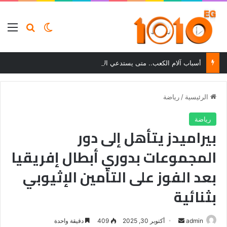
بحث عن
الوضع المظلم
الق
أسباب آلام الكعب.. متى يستدعي الألم زيارة الطبيب؟
الرئيسية
/
رياضة
رياضة
بيراميدز يتأهل إلى دور
المجموعات بدوري أبطال إفريقيا
بعد الفوز على التأمين الإثيوبي
بثنائية
أرسل
admin
أكتوبر 30, 2025
409
دقيقة واحدة