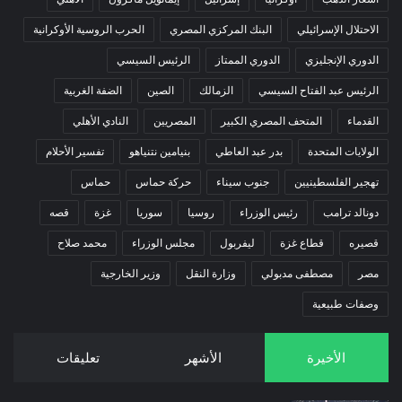
الاحتلال الإسرائيلي
البنك المركزي المصري
الحرب الروسية الأوكرانية
الدوري الإنجليزي
الدوري الممتاز
الرئيس السيسي
الرئيس عبد الفتاح السيسي
الزمالك
الصين
الضفة الغربية
القدماء
المتحف المصري الكبير
المصريين
النادي الأهلي
الولايات المتحدة
بدر عبد العاطي
بنيامين نتنياهو
تفسير الأحلام
تهجير الفلسطينيين
جنوب سيناء
حركة حماس
حماس
دونالد ترامب
رئيس الوزراء
روسيا
سوريا
غزة
قصه
قصيره
قطاع غزة
ليفربول
مجلس الوزراء
محمد صلاح
مصر
مصطفى مدبولي
وزارة النقل
وزير الخارجية
وصفات طبيعية
الأخيرة
الأشهر
تعليقات