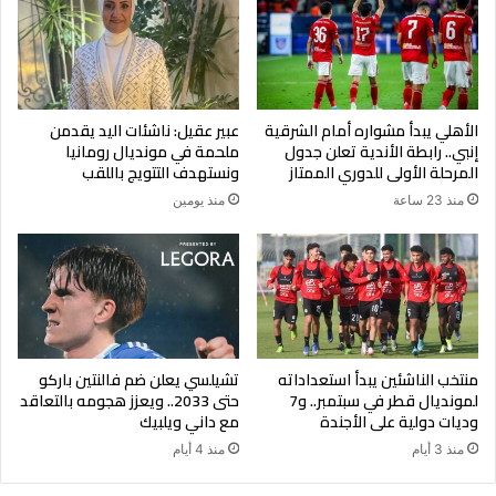
الأهلي يبدأ مشواره أمام الشرقية
عبير عقيل: ناشئات اليد يقدمن
إنبي.. رابطة الأندية تعلن جدول
ملحمة في مونديال رومانيا
المرحلة الأولى للدوري الممتاز
ونستهدف التتويج باللقب
منذ 23 ساعة
منذ يومين
منتخب الناشئين يبدأ استعداداته
تشيلسي يعلن ضم فالنتين باركو
لمونديال قطر في سبتمبر.. و7
حتى 2033.. ويعزز هجومه بالتعاقد
وديات دولية على الأجندة
مع داني ويلبيك
منذ 3 أيام
منذ 4 أيام