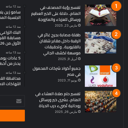
تفسير رؤية المصحف في
منذ 12 ساعة
سامو زين ين
المنام.. دلالة على الخير العظيم
الجنسية الم
ورسائل للعزباء والمتزوجة
مارس 23, 2025
منذ 12 ساعة
البنك الزراع
طفلة مصابة بجرح غائر في
مسابقة القرو
الرقبة داخل مقابر شلقان
الأول من 2026
بالقليوبية.. وتحقيقات
موسعة لكشف الجاني
منذ 13 ساعة
5 عادات يو
أبريل 9, 2025
يحذر من أخط
جميع أكواد شركات المحمول
في مصر
منذ 13 ساعة
محافظة القد
يونيو 11, 2023
انتهاكات الا
تفسير حلم صلاة العشاء في
أدخل
المنام.. بشرى خير ورسائل
بريدك
روحانية تُضيء درب الحياة
الإلكتروني
مارس 26, 2025