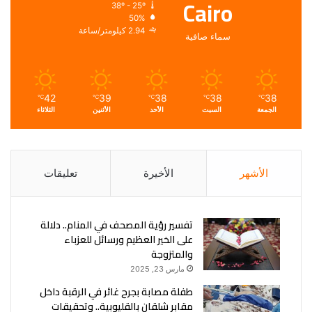
Cairo
38º - 25º
50%
2.94 كيلومتر/ساعة
سماء صافية
42
39
38
38
38
℃
℃
℃
℃
℃
الجمعة
السبت
الأحد
الأثنين
الثلاثاء
الأشهر
الأخيرة
تعليقات
تفسير رؤية المصحف في المنام.. دلالة
على الخير العظيم ورسائل للعزباء
والمتزوجة
مارس 23, 2025
طفلة مصابة بجرح غائر في الرقبة داخل
مقابر شلقان بالقليوبية.. وتحقيقات