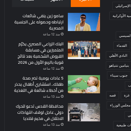
 الإسرائيلي
سامو زين ينفي شائعات
ة الأوكرانية
ارتباطه وحصوله على الجنسية
المصرية
منذ 12 ساعة
 السيسي
البنك الزراعي المصري يكرّم
القدماء
المتميزين في مسابقة
القروض الشخصية بعد نتائج
النادي الأهلي
قوية بالربع الأول من 2026
بنيامين نتنياهو
منذ 12 ساعة
جنوب سيناء
5 عادات يومية تضر صحة
طفلك.. استشاري أطفال يحذر
ب
من أخطاء شائعة في التغذية
غزة
قصه
منذ 13 ساعة
محافظة القدس تدعو لتحرك
مجلس الوزراء
دولي عاجل لوقف انتهاكات
ي
الاحتلال في مخيم قلنديا
منذ 13 ساعة
ت طبيعية