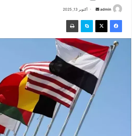
أرسل
admin
أكتوبر 13, 2025
بريدا
فيسبوك
‫X
سكايب
طباعة
إلكترونيا