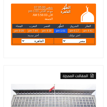
المقالات المميزة
الصين
روسيا
تفرض
تعلن
إجراءات
قصف
مضادة
4
على
سفن