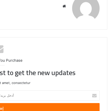
موقع
الويب
You Purchase
ist to get the new updates!
t amet, consectetur.
إيران:
أدخل
لا
بريدك
محادثات
الإلكتروني
مع
واشنطن