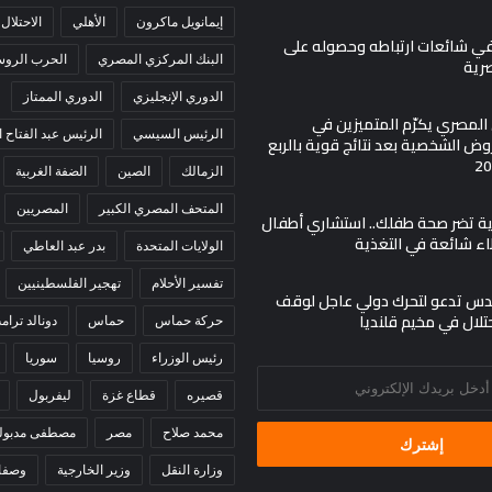
إيمانويل ماكرون
الأهلي
الاحتلال
في شائعات ارتباطه وحصوله على
البنك المركزي المصري
الحرب الروسي
صرية
الدوري الإنجليزي
الدوري الممتاز
ي المصري يكرّم المتميزين في
الرئيس السيسي
الرئيس عبد الفتاح
ض الشخصية بعد نتائج قوية بالربع
الزمالك
الصين
الضفة الغربية
المتحف المصري الكبير
المصريين
مية تضر صحة طفلك.. استشاري أطفال
اء شائعة في التغذية
الولايات المتحدة
بدر عبد العاطي
تفسير الأحلام
تهجير الفلسطينيين
س تدعو لتحرك دولي عاجل لوقف
حتلال في مخيم قلنديا
حركة حماس
حماس
دونالد ترام
رئيس الوزراء
روسيا
سوريا
قصيره
قطاع غزة
ليفربول
محمد صلاح
مصر
مصطفى مدبول
وزارة النقل
وزير الخارجية
وصفا