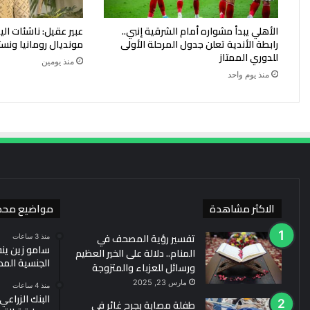
الأهلي يبدأ مشواره أمام الشرقية إنبي..
عبير عقيل: ناشئات ا
رابطة الأندية تعلن جدول المرحلة الأولى
مونديال رومانيا ونست
للدوري الممتاز
منذ يومين
منذ يوم واحد
الاكثر مشاهدة
مواضيع محد
تفسير رؤية المصحف في
منذ 3 ساعات
سامو زين ين
المنام.. دلالة على الخير العظيم
الجنسية الم
ورسائل للعزباء والمتزوجة
مارس 23, 2025
منذ 4 ساعات
البنك الزراع
طفلة مصابة بجرح غائر في