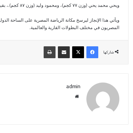
ويحي محمد يحي (وزن ٧٧ كجم)، ومحمود وليد (وزن ٨٧ كجم).، بقيادة المدير الفني عزات اركمباييف، والمدرب كابتن كمال عبده.
ويأتي هذا الإنجاز ليرسخ مكانة الرياضة المصرية على الساحة الدول
المصريون في مختلف البطولات القارية والعالمية.
فيسبوك
‫X
مشاركة عبر البريد
طباعة
شاركها
admin
موقع
الويب
إيران:
لا
محادثات
مع
واشنطن