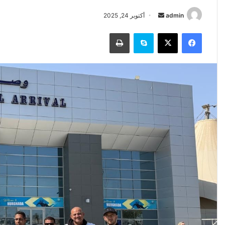
أرسل
admin
أكتوبر 24, 2025
بريدا
فيسبوك
‫X
سكايب
طباعة
إلكترونيا