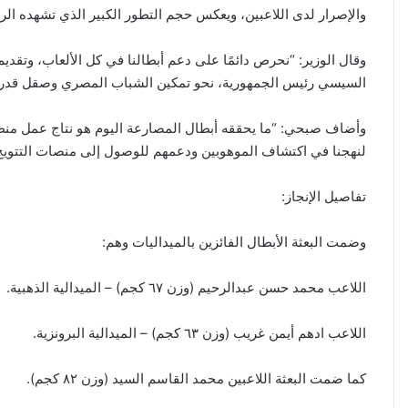
والإصرار لدى اللاعبين، ويعكس حجم التطور الكبير الذي تشهده الر
وقال الوزير: “نحرص دائمًا على دعم أبطالنا في كل الألعاب، وتقديم 
السيسي رئيس الجمهورية، نحو تمكين الشباب المصري وصقل قدراته
وأضاف صبحي: “ما يحققه أبطال المصارعة اليوم هو نتاج عمل منظو
لنهجنا في اكتشاف الموهوبين ودعمهم للوصول إلى منصات التتويج 
تفاصيل الإنجاز:
وضمت البعثة الأبطال الفائزين بالميداليات وهم:
اللاعب محمد حسن عبدالرحيم (وزن ٦٧ كجم) – الميدالية الذهبية.
اللاعب ادهم أيمن غريب (وزن ٦٣ كجم) – الميدالية البرونزية.
كما ضمت البعثة اللاعبين محمد القاسم السيد (وزن ٨٢ كجم).