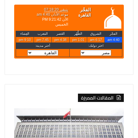
المقالات المميزة
الصين
روسيا
تفرض
تعلن
إجراءات
قصف
مضادة
4
على
سفن