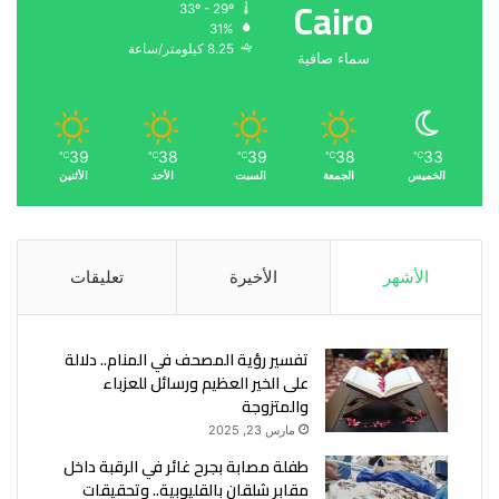
Cairo
33º - 29º
31%
8.25 كيلومتر/ساعة
سماء صافية
39
38
39
38
33
℃
℃
℃
℃
℃
الخميس
الجمعة
السبت
الأحد
الأثنين
الأشهر
الأخيرة
تعليقات
تفسير رؤية المصحف في المنام.. دلالة
على الخير العظيم ورسائل للعزباء
والمتزوجة
مارس 23, 2025
طفلة مصابة بجرح غائر في الرقبة داخل
مقابر شلقان بالقليوبية.. وتحقيقات