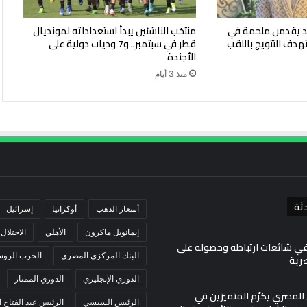
ليد يقدمن ملحمة في
منتخب الناشئين يبدأ استعداداته لمونديال
هدف التتويج باللقب
قطر في سبتمبر.. و7 وديات دولية على
الأجندة
منذ 3 أيام
ثة
أسعار الذهب
أوكرانيا
إسرائيل
إيمانويل ماكرون
الأهلي
الاحتلال
في شائعات ارتباطه وحصوله على
البنك المركزي المصري
الحرب الروسي
صرية
الدوري الإنجليزي
الدوري الممتاز
ي المصري يكرّم المتميزين في
الرئيس السيسي
الرئيس عبد الفتاح