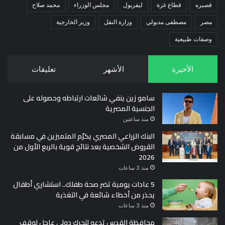
قصيره
قطاع غزة
ليفربول
مجلس الوزراء
محمد صلاح
مصر
مصطفى مدبولي
وزارة النقل
وزير الخارجية
وصفات طبيعية
الأخيرة
الأشهر
تعليقات
سامو زين ينفي شائعات ارتباطه وحصوله على
الجنسية المصرية
منذ ساعتين
البنك الزراعي المصري يكرّم المتميزين في مسابقة
القروض الشخصية بعد نتائج قوية بالربع الأول من
2026
منذ 3 ساعات
5 عادات يومية تضر صحة طفلك.. استشاري أطفال
يحذر من أخطاء شائعة في التغذية
منذ 3 ساعات
محافظة القدس تدعو لتحرك دولي عاجل لوقف