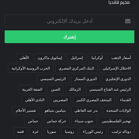
مخيم قلنديا
أدخل
بريدك
الإلكتروني
أسعار الذهب
أوكرانيا
إسرائيل
إيمانويل ماكرون
الأهلي
الاحتلال الإسرائيلي
البنك المركزي المصري
الحرب الروسية الأوكرانية
الدوري الإنجليزي
الدوري الممتاز
الرئيس السيسي
الرئيس عبد الفتاح السيسي
الزمالك
الصين
الضفة الغربية
القدماء
المتحف المصري الكبير
المصريين
النادي الأهلي
الولايات المتحدة
بدر عبد العاطي
بنيامين نتنياهو
تفسير الأحلام
تهجير الفلسطينيين
جنوب سيناء
حركة حماس
حماس
دونالد ترامب
رئيس الوزراء
روسيا
سوريا
غزة
قصه