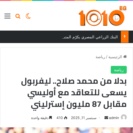
بحث عن
الوضع المظلم
الق
البنك الزراعي المصري يكرّم المتميزين في مسابقة القروض الشخصية بعد نتائج قوية بالربع الأول من 2026
الرئيسية
/
رياضة
رياضة
بدلا من محمد صلاح.. ليفربول
يسعى للتعاقد مع أوليسي
مقابل 87 مليون إسترليني
أرسل
admin
سبتمبر 11, 2025
410
دقيقة واحدة
بريدا
إلكترونيا