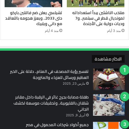
منتخب الناشئين يبدأ استعداداته
تشيلسي يعلن ضم فالنتين باركو
لمونديال قطر في سبتمبر.. و7
حتى 2033.. ويعزز هجومه بالتعاقد
وديات دولية على الأجندة
مع داني ويلبيك
منذ 3 أيام
منذ 4 أيام
الاكثر مشاهدة
تفسير رؤية المصحف في المنام.. دلالة على الخير
العظيم ورسائل للعزباء والمتزوجة
مارس 23, 2025
طفلة مصابة بجرح غائر في الرقبة داخل مقابر
شلقان بالقليوبية.. وتحقيقات موسعة لكشف
الجاني
أبريل 9, 2025
جميع أكواد شركات المحمول في مصر