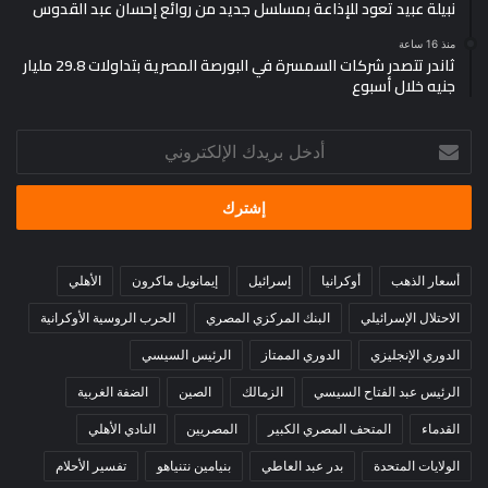
نبيلة عبيد تعود للإذاعة بمسلسل جديد من روائع إحسان عبد القدوس
منذ 16 ساعة
ثاندر تتصدر شركات السمسرة في البورصة المصرية بتداولات 29.8 مليار
جنيه خلال أسبوع
أدخل
بريدك
الإلكتروني
أسعار الذهب
أوكرانيا
إسرائيل
إيمانويل ماكرون
الأهلي
الاحتلال الإسرائيلي
البنك المركزي المصري
الحرب الروسية الأوكرانية
الدوري الإنجليزي
الدوري الممتاز
الرئيس السيسي
الرئيس عبد الفتاح السيسي
الزمالك
الصين
الضفة الغربية
القدماء
المتحف المصري الكبير
المصريين
النادي الأهلي
الولايات المتحدة
بدر عبد العاطي
بنيامين نتنياهو
تفسير الأحلام