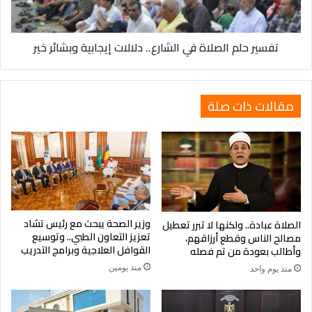
إيجابية
من أعمال الصيانة الشاملة. وتواصل فرق الصيانة عملها على مدار
وبشائر
الساعة في محاولة لتقليص زمن العطل وإعادة الخدمات تدريجيًا.
خير
تفسير حلم الصلاة في الشارع.. دلالات إيجابية وبشائر خير
وعلى الرغم من هذه الإجراءات، يبقى المواطنون في حالة ترقب
وقلق، فمعاناتهم اليومية تتزايد، ولا يبدو أن الحلول المؤقتة كافية
لتهدئة الغضب الشعبي المتصاعد.
مقالات ذات صلة
وزير الصحة يبحث مع رئيس تشاد
الصلاة عبادة.. ولكنها لا تبرر تعطيل
تعزيز التعاون الطبي.. وتوسيع
مصالح الناس وقطع أرزاقهم،
القوافل العلاجية وبرامج التدريب
وأطالب بعودة من تم فصله
منذ يومين
منذ يوم واحد