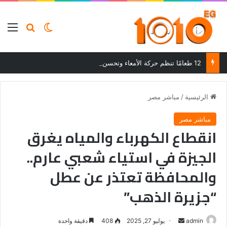
بحث عن
الوضع المظلم
الق
12 طعامًا تنظم حركة الأمعاء وتحسن الهضم وتساعد على التخلص من الإمساك
الرئيسية
/
مباشر مصر
مباشر مصر
انقطاع الكهرباء والمياه يغرق
الجيزة في استياء شعبي عارم..
والمحافظة تعتذر عن عطل
“جزيرة الذهب”
أرسل
admin
يوليو 27, 2025
408
دقيقة واحدة