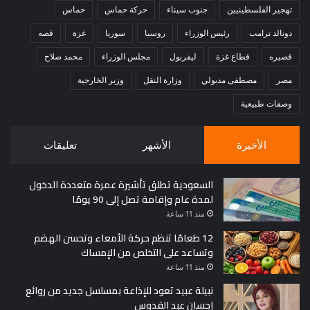
تهجير الفلسطينيين
جنوب سيناء
حركة حماس
حماس
دونالد ترامب
رئيس الوزراء
روسيا
سوريا
غزة
قصه
قصيره
قطاع غزة
ليفربول
مجلس الوزراء
محمد صلاح
مصر
مصطفى مدبولي
وزارة النقل
وزير الخارجية
وصفات طبيعية
الأخيرة
الأشهر
تعليقات
السعودية تطلق تأشيرة عمرة متعددة الدخول
لمدة عام وإقامة تصل إلى 90 يومًا
منذ 11 ساعة
12 طعامًا تنظم حركة الأمعاء وتحسن الهضم
وتساعد على التخلص من الإمساك
منذ 11 ساعة
نبيلة عبيد تعود للإذاعة بمسلسل جديد من روائع
إحسان عبد القدوس