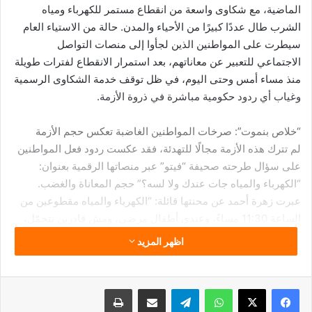
الماضية، مع شكاوى واسعة من انقطاع مستمر للكهرباء ومياه
الشرب طال عددًا كبيرًا من الأحياء والمدن. حالة من الاستياء العام
سيطرت على المواطنين الذين لجأوا إلى منصات التواصل
الاجتماعي للتعبير عن معاناتهم، بعد استمرار الانقطاع لفترات طويلة
منذ مساء أمس وحتى اليوم، في ظل توقف خدمة الشكاوى الرسمية
وغياب أي ردود حكومية مباشرة في ذروة الأزمة.
“خلاص بنموت”: صرخات المواطنين الغاضبة تعكس حجم الأزمة
لم تترك هذه الأزمة مجالًا للتهدئة، فقد عكست ردود فعل المواطنين
على سؤال طرحته صحيفة “فيتو” عبر منصاتها الرقمية بعنوان:
“الكهرباء والمياه جات عندك ولا لسه؟” حجم المعاناة والغضب.
عبرت زهرة أحمد عن محنتها قائلة: “الكهرباء والمياه مقطوعين من
الساعة 11:30 مساءً، وعندي أطفال مرضى، ومش قادرين نتحمّل،
لازم حد يتحرك بسرعة”. بينما لم يتمالك أحمد نادر أعصابه، فقال:
اظهر المزيد
“الانقطاع مستمر من إمبارح.. والله احنا خلاص بنموت”. وأكدت منة
أحمد استمرار الانقطاع لأكثر من 24 ساعة، مضيفة بحسرة: “ربنا
يعين اللي بيصلّحوا، بس لازم يكون في بديل أو حل أسرع”. هذه
فيسبوك
‫X
واتساب
تيلقرام
مشاركة عبر البريد
طباعة
الصرخات تعكس مدى الإحباط والمعاناة اليومية التي فرضها غياب