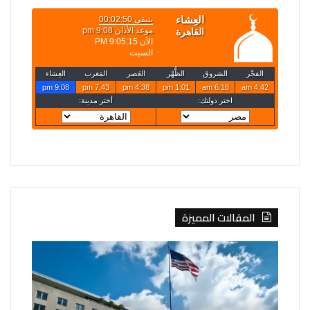
المقالات المميزة
واشنطن:
مسؤول
من
تركي:
يساعد
اتفاقية
إيران
مكة
على
للدفاع