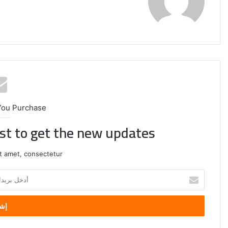
الويب
You Purchase
ist to get the new updates!
t amet, consectetur.
أدخل
الصين
بريدك
تفرض
الإلكتروني
إجراءات
مضادة
على