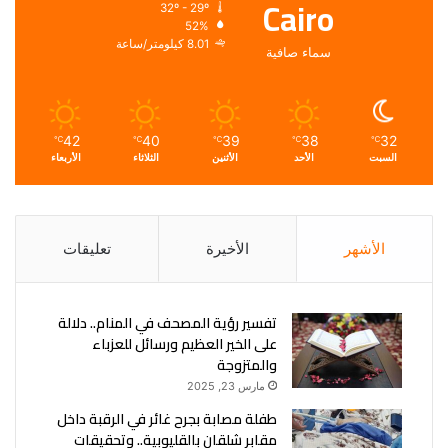
Cairo
32º - 29º
52%
8.01 كيلومتر/ساعة
سماء صافية
42
40
39
38
32
℃
℃
℃
℃
℃
السبت
الأحد
الأثنين
الثلاثاء
الأربعاء
الأشهر
الأخيرة
تعليقات
تفسير رؤية المصحف في المنام.. دلالة
على الخير العظيم ورسائل للعزباء
والمتزوجة
مارس 23, 2025
طفلة مصابة بجرح غائر في الرقبة داخل
مقابر شلقان بالقليوبية.. وتحقيقات