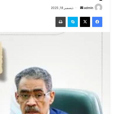
أرسل
admin
ديسمبر 18, 2025
بريدا
فيسبوك
‫X
سكايب
طباعة
إلكترونيا