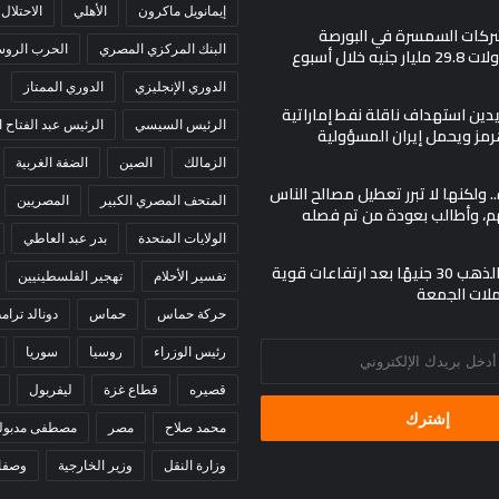
إيمانويل ماكرون
الأهلي
الاحتلال
 شركات السمسرة في البورصة
البنك المركزي المصري
الحرب الروسي
يه خلال أسبوع
الدوري الإنجليزي
الدوري الممتاز
دين استهداف ناقلة نفط إماراتية
الرئيس السيسي
الرئيس عبد الفتاح
ز ويحمل إيران المسؤولية
الزمالك
الصين
الضفة الغربية
. ولكنها لا تبرر تعطيل مصالح الناس
المتحف المصري الكبير
المصريين
م، وأطالب بعودة من تم فصله
الولايات المتحدة
بدر عبد العاطي
تراجع أسعار الذهب 30 جنيهًا بعد ارتفاعات قوية
تفسير الأحلام
تهجير الفلسطينيين
ملات الجمعة
حركة حماس
حماس
دونالد ترام
رئيس الوزراء
روسيا
سوريا
قصيره
قطاع غزة
ليفربول
محمد صلاح
مصر
مصطفى مدبول
وزارة النقل
وزير الخارجية
وصفا