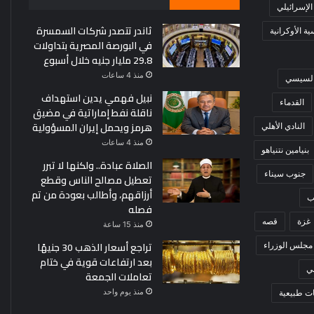
 الإسرائيلي
ثاندر تتصدر شركات السمسرة
ة الأوكرانية
في البورصة المصرية بتداولات
29.8 مليار جنيه خلال أسبوع
منذ 4 ساعات
 السيسي
نبيل فهمي يدين استهداف
القدماء
ناقلة نفط إماراتية في مضيق
هرمز ويحمل إيران المسؤولية
النادي الأهلي
منذ 4 ساعات
بنيامين نتنياهو
الصلاة عبادة.. ولكنها لا تبرر
جنوب سيناء
تعطيل مصالح الناس وقطع
أرزاقهم، وأطالب بعودة من تم
ب
فصله
غزة
قصه
منذ 15 ساعة
تراجع أسعار الذهب 30 جنيهًا
مجلس الوزراء
بعد ارتفاعات قوية في ختام
ي
تعاملات الجمعة
منذ يوم واحد
ت طبيعية