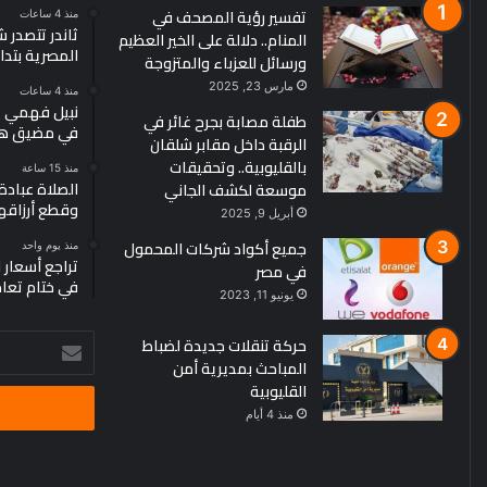
تفسير رؤية المصحف في
منذ 4 ساعات
ثاندر تتصدر
المنام.. دلالة على الخير العظيم
المصرية بتداولات 29.8 مليار جن
ورسائل للعزباء والمتزوجة
مارس 23, 2025
منذ 4 ساعات
نبيل فهمي ي
طفلة مصابة بجرح غائر في
في مضيق هرم
الرقبة داخل مقابر شلقان
بالقليوبية.. وتحقيقات
منذ 15 ساعة
الصلاة عبادة.
موسعة لكشف الجاني
وقطع أرزاقه
أبريل 9, 2025
جميع أكواد شركات المحمول
منذ يوم واحد
في مصر
في ختام تعا
يونيو 11, 2023
حركة تنقلات جديدة لضباط
أدخل
المباحث بمديرية أمن
بريدك
القليوبية
الإلكتروني
منذ 4 أيام