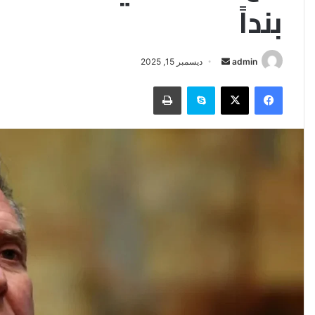
بنداً
أرسل
admin
ديسمبر 15, 2025
بريدا
فيسبوك
‫X
سكايب
طباعة
إلكترونيا