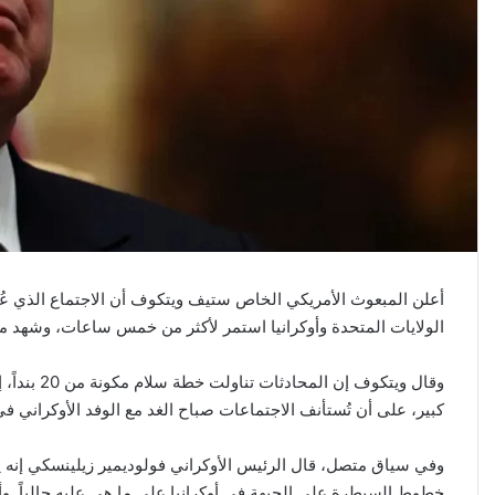
أعلن المبعوث الأمريكي الخاص ستيف ويتكوف أن الاجتماع الذي عُق
الولايات المتحدة وأوكرانيا استمر لأكثر من خمس ساعات، وشهد م
وقال ويتكوف
كبير، على أن تُستأنف الاجتماعات صباح الغد مع الوفد الأوكراني في
وفي سياق متصل، قال الرئيس الأوكراني فولوديمير زيلينسكي إنه يس
خطوط السيطرة على الجبهة في أوكرانيا على ما هي عليه حالياً. وأ