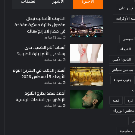
الأخيرة
الأشهر
تعليقات
 الإسرائيلي
الشرطة الألمانية تبطل
ة الأوكرانية
مفعول طائرة مسيّرة مفخخة
في مطار لايبزيج/هاله
منذ 13 ساعة
 السيسي
أسباب آلام الكعب.. متى
القدماء
يستدعي الألم زيارة الطبيب؟
النادي الأهلي
منذ 14 ساعة
أسعار الذهب في البحرين اليوم
بنيامين نتنياهو
الأربعاء 5 أغسطس 2026
جنوب سيناء
منذ 14 ساعة
ب
أحمد سعد يطرح الألبوم
الإلكترو عبر المنصات الرقمية
غزة
قصه
منذ 16 ساعة
مجلس الوزراء
ي
ت طبيعية