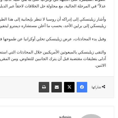
عدلاً” في المرحلة الحالية، مع محاولة حل الخلافات لاحقاً عبر الدبل
وأشار زيلينسكي إلى إدراكه أن روسيا لا تنظر بإيجابية إلى هذا ال
زيلينسكي إلى برلين الأحد، بحسب ما أعلن مستشاره ديمترو ليتفين
وقبل بدء المحادثات، عرض زيلينسكي تخلي أوكرانيا عن طموحها ف
والتقى زيلينسكي بالمبعوثين الأمريكيين خلال المحادثات التي ا
أدلى بتعليقات مقتضبة قبل أن يترك الجانبين للتفاوض. ومن المقرر 
الاثنين.
فيسبوك
‫X
مشاركة عبر البريد
طباعة
شاركها
admin