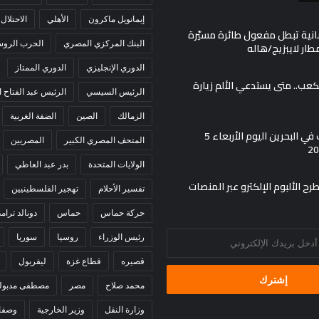
إيمانويل ماكرون
الأهلي
الاحتلال
انية تبطل مفعول طائرة مسيّرة
البنك المركزي المصري
الحرب الروسي
ار لايبزيج/هاله
الدوري الإنجليزي
الدوري الممتاز
لكعب.. متى يستدعي الألم زيارة
الرئيس السيسي
الرئيس عبد الفتاح
الزمالك
الصين
الضفة الغربية
أسعار الذهب في البحرين اليوم الأربعاء 5
المتحف المصري الكبير
المصريين
الولايات المتحدة
بدر عبد العاطي
ح الألبوم الإلكترو عبر المنصات
تفسير الأحلام
تهجير الفلسطينيين
حركة حماس
حماس
دونالد ترام
رئيس الوزراء
روسيا
سوريا
قصيره
قطاع غزة
ليفربول
محمد صلاح
مصر
مصطفى مدبول
وزارة النقل
وزير الخارجية
وصفا