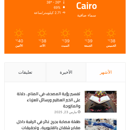
Cairo
38º - 26º
69%
2.71 كيلومتر/ساعة
سماء صافية
40
38
39
39
38
℃
℃
℃
℃
℃
الخميس
الجمعة
السبت
الأحد
الأثنين
الأشهر
الأخيرة
تعليقات
تفسير رؤية المصحف في المنام.. دلالة
على الخير العظيم ورسائل للعزباء
والمتزوجة
مارس 23, 2025
طفلة مصابة بجرح غائر في الرقبة داخل
مقابر شلقان بالقليوبية.. وتحقيقات