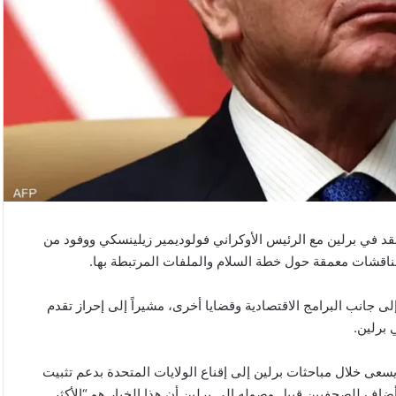
د في برلين مع الرئيس الأوكراني فولوديمير زيلينسكي ووفود من
ناقشات معمقة حول خطة السلام والملفات المرتبطة بها.
 إن المحادثات تناولت خطة سلام مكونة من 20 بنداً، إلى جانب البرامج الاقتصادية وقضايا أخرى، مشيراً إلى إحراز تقدم
 برلين.
عى خلال مباحثات برلين إلى إقناع الولايات المتحدة بدعم تثبيت
ضاف للصحفيين قبيل وصوله إلى برلين أن هذا الخيار هو “الأكثر