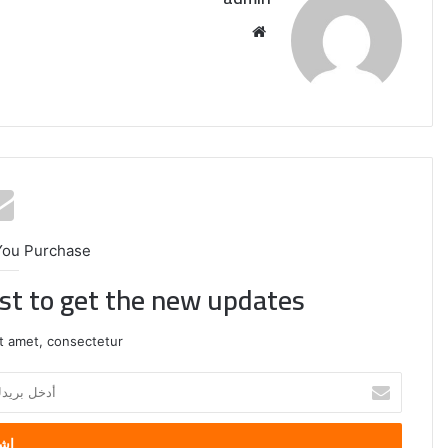
موقع
الويب
You Purchase
ist to get the new updates!
t amet, consectetur.
وزير
أدخل
الخارجية
بريدك
يبحث
الإلكتروني
مع
ممثل