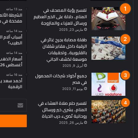
تفسير رؤية المصحف في
منذ 13 ساعة
الشرطة الألم
المنام.. دلالة على الخير العظيم
مفخخة في مط
ورسائل للعزباء والمتزوجة
مارس 23, 2025
منذ 14 ساعة
أسباب آلام ا
طفلة مصابة بجرح غائر في
الطبيب؟
الرقبة داخل مقابر شلقان
بالقليوبية.. وتحقيقات
منذ 14 ساعة
موسعة لكشف الجاني
أغسطس 2026
أبريل 9, 2025
جميع أكواد شركات المحمول
منذ 16 ساعة
أحمد سعد يطر
في مصر
الرقمية
يونيو 11, 2023
تفسير حلم صلاة العشاء في
أدخل
المنام.. بشرى خير ورسائل
بريدك
روحانية تُضيء درب الحياة
الإلكتروني
مارس 26, 2025