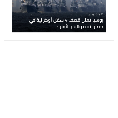
أوكرانية
لنواب
في
مساعدي
منذ يومين
منذ ي
ميكولايف
الوزير
ى 6 كيانات
روسيا تعلن قصف 4 سفن أوكرانية في
الخار
والبحر
وعدد
ميكولايف والبحر الأسود
مساعد
الأسود
من
المناصب
القيادية