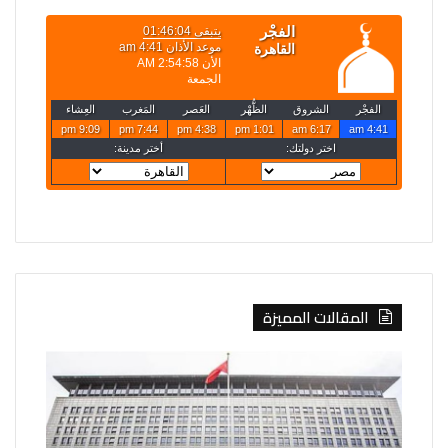
المقالات المميزة
الصين
روسيا
تفرض
تعلن
إجراءات
قصف
مضادة
4
على
سفن