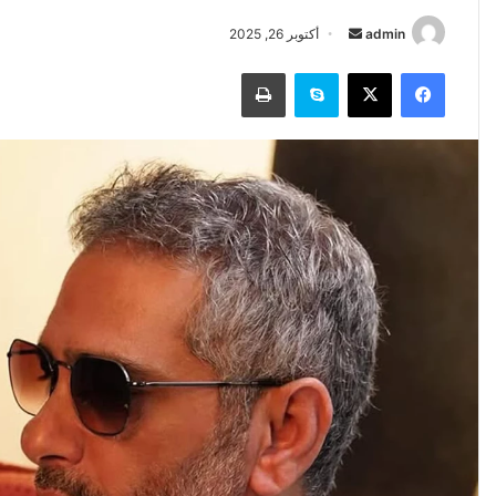
أرسل
admin
أكتوبر 26, 2025
بريدا
فيسبوك
‫X
سكايب
طباعة
إلكترونيا