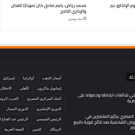
 الإلكترو عبر
محمد رياض: ياسر صادق كان نموذجًا للفنان
والإداري الناجح
منذ يومين
ثة
أسعار الذهب
أوكرانيا
إسرائيل
إيمانويل ماكرون
الأهلي
الاحتلال
في شائعات ارتباطه وحصوله على
البنك المركزي المصري
الحرب الروسي
صرية
الدوري الإنجليزي
الدوري الممتاز
ي المصري يكرّم المتميزين في
الرئيس السيسي
الرئيس عبد الفتاح
ض الشخصية بعد نتائج قوية بالربع
الزمالك
الصين
الضفة الغربية