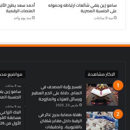
سامو زين ينفي شائعات ارتباطه وحصوله
أحمد سعد يطرح الألبوم
على الجنسية المصرية
المنصات الرقمية
منذ 9 ساعات
منذ يوم واحد
الاكثر مشاهدة
مواضيع محد
تفسير رؤية المصحف في
منذ 9 ساعات
سامو زين ين
المنام.. دلالة على الخير العظيم
الجنسية الم
ورسائل للعزباء والمتزوجة
مارس 23, 2025
منذ 9 ساعات
البنك الزراع
طفلة مصابة بجرح غائر في
مسابقة القرو
الرقبة داخل مقابر شلقان
الأول من 2026
بالقليوبية.. وتحقيقات