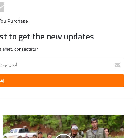
You Purchase
ist to get the new updates!
t amet, consectetur.
أدخل
بريدك
الإلكتروني
إيران:
لا
تمهيدًا
محادثات
لمسار
مع
سلمي..
واشنطن
انسحاب