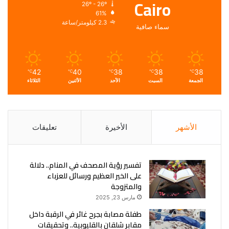
Cairo
26º - 26º
61%
2.3 كيلومتر/ساعة
سماء صافية
42
40
38
38
38
℃
℃
℃
℃
℃
الجمعة
السبت
الأحد
الأثنين
الثلاثاء
الأشهر
الأخيرة
تعليقات
تفسير رؤية المصحف في المنام.. دلالة
على الخير العظيم ورسائل للعزباء
والمتزوجة
مارس 23, 2025
طفلة مصابة بجرح غائر في الرقبة داخل
مقابر شلقان بالقليوبية.. وتحقيقات