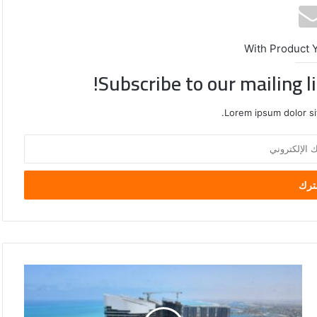
With Product 
Subscribe to our mailing l
Lorem ipsum dolor si
محافظة
القدس
الإسكان
تدعو
تعلن
لتحرك
طرح
دولي
وحدات