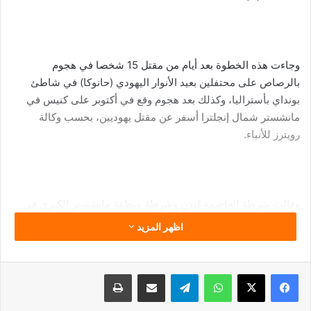
وجاءت هذه الخطوة بعد أيام من مقتل 15 شخصا في هجوم
بالرصاص على محتفلين بعيد الأنوار اليهودي (حانوكا) في شاطئ
بونداي بأستراليا، وكذلك بعد هجوم وقع في أكتوبر على كنيس في
مانشستر شمال إنجلترا أسفر عن مقتل يهوديين، بحسب وكالة
رويترز للأنباء.
وقالت شرطة العاصمة لندن وشرطة منطقة مانشستر الكبرى في
بيان مشترك: “نعلم أن فئات في المجتمع قلقة بشأن لافتات وهتافات
اظهر المزيد
مثل عولمة الانتفاضة، ومن يستخدمونها في احتجاجات مقبلة أو
بصورة تستهدف فئة معينة، يجب أن يتوقعوا اتخاذ الشرطة لإجراءات
حازمة”.
فيسبوك
‫X
واتساب
تيلقرام
مشاركة عبر البريد
طباعة