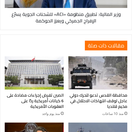
يسرّع
الإفراج
وزير المالية: تطبيق منظومة «ACI» للشحنات الجوية يسرّع
الجمركي
الإفراج الجمركي ويعزز الحوكمة
ويعزز
الحوكمة
مقالات ذات صلة
محافظة القدس تدعو لتحرك دولي
الصين تفرض إجراءات مضادة على
عاجل لوقف انتهاكات الاحتلال في
6 كيانات أمريكية ردًا على
مخيم قلنديا
العقوبات الأمريكية
منذ 10 ساعات
منذ يوم واحد