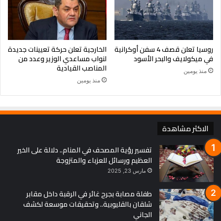
روسيا تعلن قصف 4 سفن أوكرانية
الخارجية تعلن حركة تعيينات جديدة
في ميكولايف والبحر الأسود
لنواب مساعدي الوزير وعدد من
المناصب القيادية
منذ يومين
منذ يومين
الاكثر مشاهدة
تفسير رؤية المصحف في المنام.. دلالة على الخير
العظيم ورسائل للعزباء والمتزوجة
مارس 23, 2025
طفلة مصابة بجرح غائر في الرقبة داخل مقابر
شلقان بالقليوبية.. وتحقيقات موسعة لكشف
الجاني