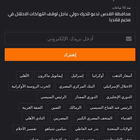
منذ 10 ساعات
محافظة القدس تدعو لتحرك دولي عاجل لوقف انتهاكات الاحتلال في
مخيم قلنديا
أدخل
بريدك
الإلكتروني
أسعار الذهب
أوكرانيا
إسرائيل
إيمانويل ماكرون
الأهلي
الاحتلال الإسرائيلي
البنك المركزي المصري
الحرب الروسية الأوكرانية
الدوري الإنجليزي
الدوري الممتاز
الرئيس السيسي
الرئيس عبد الفتاح السيسي
الزمالك
الصين
الضفة الغربية
القدماء
المتحف المصري الكبير
المصريين
النادي الأهلي
الولايات المتحدة
بدر عبد العاطي
بنيامين نتنياهو
تفسير الأحلام
تهجير الفلسطينيين
جنوب سيناء
حركة حماس
حماس