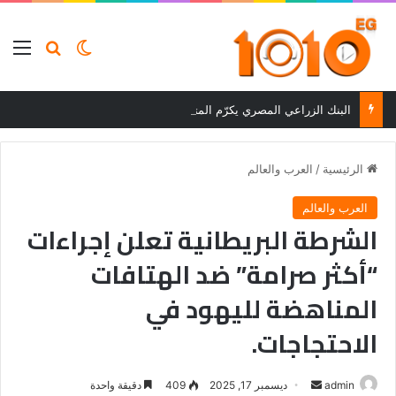
بحث عن
الوضع المظلم
الق
البنك الزراعي المصري يكرّم المتميزين في مسابقة القروض الشخصية بعد نتائج قوية بالربع الأول من 2026
الرئيسية
/
العرب والعالم
العرب والعالم
الشرطة البريطانية تعلن إجراءات
“أكثر صرامة” ضد الهتافات
المناهضة لليهود في
الاحتجاجات.
أرسل
admin
ديسمبر 17, 2025
409
دقيقة واحدة