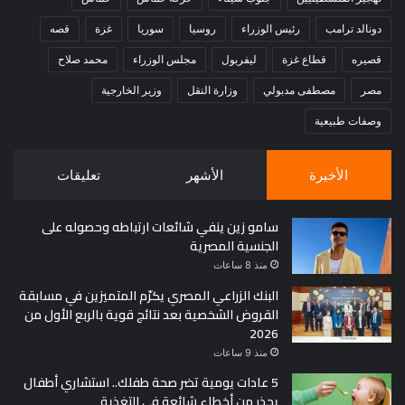
دونالد ترامب
رئيس الوزراء
روسيا
سوريا
غزة
قصه
قصيره
قطاع غزة
ليفربول
مجلس الوزراء
محمد صلاح
مصر
مصطفى مدبولي
وزارة النقل
وزير الخارجية
وصفات طبيعية
الأخيرة
الأشهر
تعليقات
سامو زين ينفي شائعات ارتباطه وحصوله على
الجنسية المصرية
منذ 8 ساعات
البنك الزراعي المصري يكرّم المتميزين في مسابقة
القروض الشخصية بعد نتائج قوية بالربع الأول من
2026
منذ 9 ساعات
5 عادات يومية تضر صحة طفلك.. استشاري أطفال
يحذر من أخطاء شائعة في التغذية