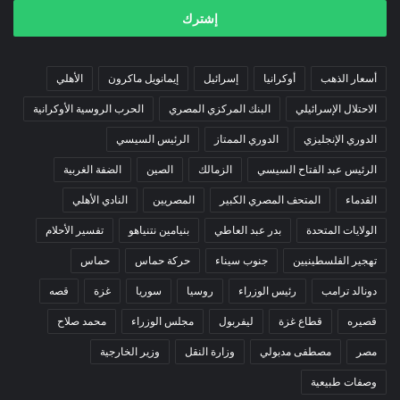
الإلكتروني
أسعار الذهب
أوكرانيا
إسرائيل
إيمانويل ماكرون
الأهلي
الاحتلال الإسرائيلي
البنك المركزي المصري
الحرب الروسية الأوكرانية
الدوري الإنجليزي
الدوري الممتاز
الرئيس السيسي
الرئيس عبد الفتاح السيسي
الزمالك
الصين
الضفة الغربية
القدماء
المتحف المصري الكبير
المصريين
النادي الأهلي
الولايات المتحدة
بدر عبد العاطي
بنيامين نتنياهو
تفسير الأحلام
تهجير الفلسطينيين
جنوب سيناء
حركة حماس
حماس
دونالد ترامب
رئيس الوزراء
روسيا
سوريا
غزة
قصه
قصيره
قطاع غزة
ليفربول
مجلس الوزراء
محمد صلاح
مصر
مصطفى مدبولي
وزارة النقل
وزير الخارجية
وصفات طبيعية