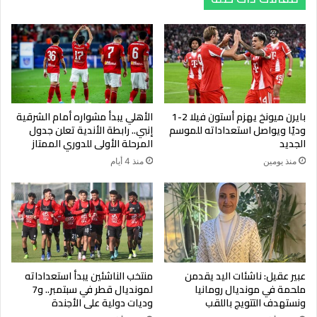
بايرن ميونخ يهزم أستون فيلا 2-1
الأهلي يبدأ مشواره أمام الشرقية
وديًا ويواصل استعداداته للموسم
إنبي.. رابطة الأندية تعلن جدول
الجديد
المرحلة الأولى للدوري الممتاز
منذ يومين
منذ 4 أيام
عبير عقيل: ناشئات اليد يقدمن
منتخب الناشئين يبدأ استعداداته
ملحمة في مونديال رومانيا
لمونديال قطر في سبتمبر.. و7
ونستهدف التتويج باللقب
وديات دولية على الأجندة