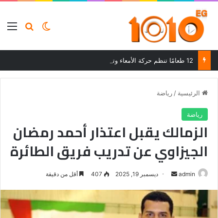
بحث عن
الوضع المظلم
الق
12 طعامًا تنظم حركة الأمعاء وتحسن الهضم وتساعد على التخلص من الإمساك
الرئيسية
/
رياضة
رياضة
الزمالك يقبل اعتذار أحمد رمضان
الجيزاوي عن تدريب فريق الطائرة
أرسل
admin
ديسمبر 19, 2025
407
أقل من دقيقة
بريدا
إلكترونيا