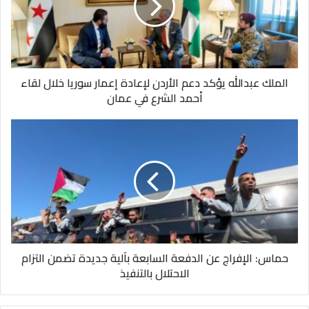
الأردن
الرئيس السيسي
رئيس الوزراء
لإعادة
إعمار
محمد عبد الللطيف
مصطفى مدبولي
سوريا
خلال
منظومة التعليم
وزير التعليم
الملك عبدالله يؤكد دعم الأردن لإعادة إعمار سوريا خلال لقاء
لقاء
أحمد الشرع في عمان
أحمد
الشرع
في
حماس:
عمان
الإفراج
عن
الدفعة
السابعة
بآلية
جديدة
تضمن
التزام
حماس: الإفراج عن الدفعة السابعة بآلية جديدة تضمن التزام
الاحتلال
الاحتلال بالتنفيذ
بالتنفيذ