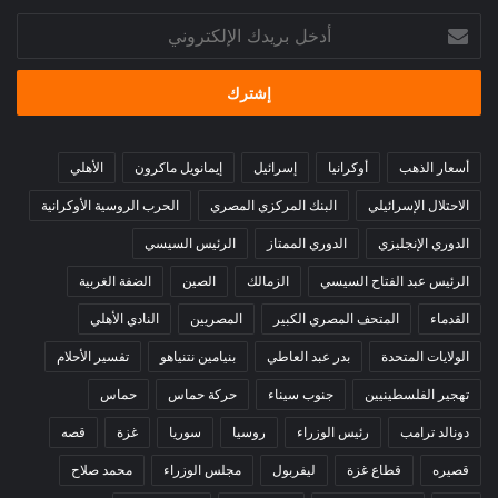
أدخل
بريدك
الإلكتروني
أسعار الذهب
أوكرانيا
إسرائيل
إيمانويل ماكرون
الأهلي
الاحتلال الإسرائيلي
البنك المركزي المصري
الحرب الروسية الأوكرانية
الدوري الإنجليزي
الدوري الممتاز
الرئيس السيسي
الرئيس عبد الفتاح السيسي
الزمالك
الصين
الضفة الغربية
القدماء
المتحف المصري الكبير
المصريين
النادي الأهلي
الولايات المتحدة
بدر عبد العاطي
بنيامين نتنياهو
تفسير الأحلام
تهجير الفلسطينيين
جنوب سيناء
حركة حماس
حماس
دونالد ترامب
رئيس الوزراء
روسيا
سوريا
غزة
قصه
قصيره
قطاع غزة
ليفربول
مجلس الوزراء
محمد صلاح