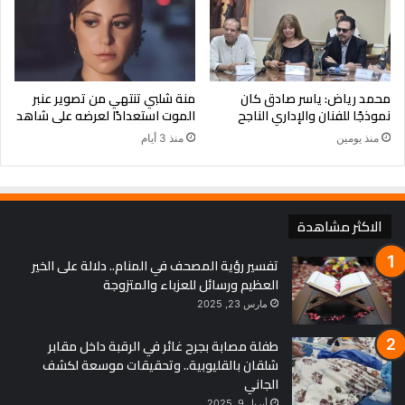
ﻭﻟﻜﻦ ﺍﻟﺴﻨﺎﺑﻞ ﺑﻘﻴﺖ ﺗﻌﻄﻲ ﺍﻟﻘﻤﺢ
ﻭﺍﻷﺧﺸﺎﺏ ﺍﺳﺘﻤﺮﺕ ﺗﺼﺒﺢ ﻛﺮﺍﺳﻲ ﻭﻃﺎﻭﻻﺕ
محمد رياض: ياسر صادق كان
منة شلبي تنتهي من تصوير عنبر
نموذجًا للفنان والإداري الناجح
الموت استعدادًا لعرضه على شاهد
ﺇﺫﺍ ﺃُﺟﺒﺮﺕَ ﻋﻠﻰ ﻋﺸﺮﺗﻬﻢ ﺍﺑﻖَ ﺳﻨﺒﻠﺔ
منذ يومين
منذ 3 أيام
ﻭﺍﺻﻨﻊ ﺍﻟﺨﻴﺮ ﻻ ﻷﻧﻬﻢ ﺃﻫﻠﻪ ﺑﻞ ﻷﻧﻚ ﺃﻫﻠﻪ .
الاكثر مشاهدة
☆ ﺍﻟﺪﺭﺱ ﺍﻟﺮﺍﺑﻊ :
تفسير رؤية المصحف في المنام.. دلالة على الخير
ﺇﺫﺍ ﺃﻋﻄﺎﻙ ﺃﺣﺪﻫﻢ ﻭﺭﺩﺓ ﻭﻗﺎﻝ ﻟﻚَ ﺍﺯﺭﻋﻬﺎ
العظيم ورسائل للعزباء والمتزوجة
مارس 23, 2025
ﺳﺘﺒﺤﺚ ﻋﻦ ﻣﻜﺎﻥ ﻳﻠﻴﻖ ﺑﺎﻟﻮﺭﺩ ﺗﺰﺭﻋﻬﺎ ﻓﻴﻪ .
طفلة مصابة بجرح غائر في الرقبة داخل مقابر
ﻣﻦ ﺍﻟﻐﺒﺎﺀ ﺃﻥ ﺗﺰﺭﻉ ﻭﺭﺩﺓ ﻓﻲ ﻣﺰﺑﻠﺔ
شلقان بالقليوبية.. وتحقيقات موسعة لكشف
الجاني
أبريل 9, 2025