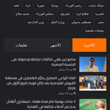
دونالد ترامب
رئيس الوزراء
روسيا
سوريا
غزة
قصه
قصيره
قطاع غزة
ليفربول
مجلس الوزراء
محمد صلاح
مصر
مصطفى مدبولي
وزارة النقل
وزير الخارجية
وصفات طبيعية
الأخيرة
الأشهر
تعليقات
سامو زين ينفي شائعات ارتباطه وحصوله على
الجنسية المصرية
منذ 11 ساعة
البنك الزراعي المصري يكرّم المتميزين في مسابقة
القروض الشخصية بعد نتائج قوية بالربع الأول من
2026
منذ 12 ساعة
5 عادات يومية تضر صحة طفلك.. استشاري أطفال
يحذر من أخطاء شائعة في التغذية