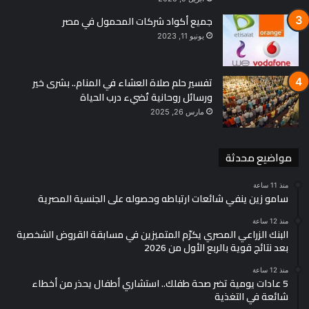
ﻭﺑﻨﺎﺗﻜﻢ ﻭﺭﻭﺩ ﻓﺎﻧﻈﺮﻭﺍ ﺃﻳﻦ ﺗﺰﺭﻋﻮﻫﻦ
جميع أكواد شركات المحمول في مصر
ﺇﻳﺎﻛﻢ ﺃﻥ ﺗﺒﺤﺜﻮﺍ ﻓﻲ ﺍﻟﺨﺎﻃﺒﻴﻦ ﻋﻦ ﻣﺎﻝ
يونيو 11, 2023
ﺇﻥ ﻛﺜﻴﺮﺍً ﻣﻦ ﺍﻟﻘﺼﻮﺭ ﺍﻟﺘﻲ ﺗﺸﺎﻫﺪﻭﻧﻬﺎ ﻟﻴﺴﺖ ﺇﻻ ﻗﺒﻮﺭﺍً ﺩُﻓﻦ ﻓﻴﻬﺎ ﻧﺴﺎﺀ
تفسير حلم صلاة العشاء في المنام.. بشرى خير
ﺃﺣﻴﺎﺀ ﻭﻫﻦ ﻳﻤﺘﻦ ﻓﻲ ﺍﻟﻴﻮﻡ ﺃﻟﻒ ﻣﺮّﺓ .
ورسائل روحانية تُضيء درب الحياة
مارس 26, 2025
ﻫﺬﻩ ﺍﻟﻮﺭﺩﺓ ﺍﻟﺘﻲ ﺃﻋﻄﺎﻙ ﺍﻟﻠﻪ ﺇﻳﺎﻫﺎ ﺷﺘﻠﺔ ﺻﻐﻴﺮﺓ ﻓﺰﺭﻋﺘﻬﺎ ﻓﻲ ﺗﺮﺑﺔ
ﺍﻻﻫﺘﻤﺎﻡ
مواضيع محدثة
ﻭﺳﻘﻴﺘﻬﺎ ﻓﻲ ﻣﺎﺀ ﺍﻟﻤﺤﺒﺔ
منذ 11 ساعة
سامو زين ينفي شائعات ارتباطه وحصوله على الجنسية المصرية
ﻻ ﺗُﻔﺮّﻁ ﺑﻬﺎ ﺇﻻ ﺇﺫﺍ ﻛﺎﻥ ﻃﺎﻟﺒﻬﺎ ﺣﺪﻳﻘﺔ .
منذ 12 ساعة
البنك الزراعي المصري يكرّم المتميزين في مسابقة القروض الشخصية
☆ ﺍﻟﺪﺭﺱ ﺍﻟﺨﺎﻣﺲ :
بعد نتائج قوية بالربع الأول من 2026
منذ 12 ساعة
ﻋﻨﺪﻣﺎ ﺗﻤﻮﺕ ﻳﻘﻮﻟﻮﻥ ﻋﻨﻚ ﺃﻳﻦ ﺍﻟﺠﺜﺔ؟
5 عادات يومية تضر صحة طفلك.. استشاري أطفال يحذر من أخطاء
شائعة في التغذية