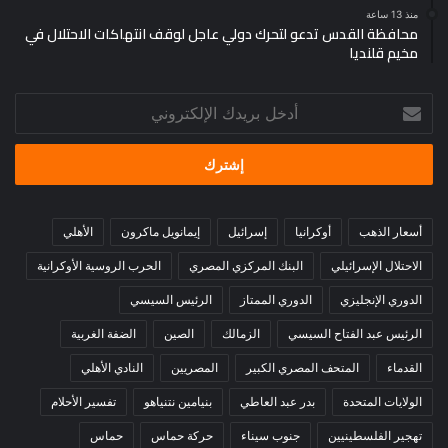
ﻭﻻ ﻳﻨﺎﺩﻭﻧﻚ ﺑﺈﺳﻤﻚ
منذ 13 ساعة
محافظة القدس تدعو لتحرك دولي عاجل لوقف انتهاكات الاحتلال في
مخيم قلنديا
ﻭﻋﻨﺪﻣﺎ ﻳﺮﻳﺪﻭﻥ ﺍﻟﺼﻼﺓ ﻋﻠﻴﻚ ﻳﻘﻮﻟﻮﻥ ﺍﺣﻀﺮﻭﺍ ﺍﻟﺠﻨﺎﺯﺓ؟
أدخل
ﻭﻻ ﻳﻨﺎﺩﻭﻧﻚ ﺑﺎﺳﻤﻚ .
بريدك
الإلكتروني
ﻭﻋﻨﺪﻣﺎ ﻳﺸﺮﻋﻮﻥ ﺑﺪﻓﻨﻚ ﻳﻘﻮﻟﻮﻥ ﻗﺮﺑﻮﺍ ﺍﻟﻤﻴﺖ .
ﻭﻻ ﻳﻨﺎﺩﻭﻧﻚ ﺑﺎﺳﻤﻚ .
أسعار الذهب
أوكرانيا
إسرائيل
إيمانويل ماكرون
الأهلي
ﻓﻼ ﺗﻐﺮﻙ ﻗﺒﻴﻠﺘﻚ ﻭﻻ ﻳﻐﺮﻙ ﻣﻨﺼﺒﻚ ﻭﻻ ﻧﺴﺒﻚ .
الاحتلال الإسرائيلي
البنك المركزي المصري
الحرب الروسية الأوكرانية
الدوري الإنجليزي
الدوري الممتاز
الرئيس السيسي
ﻓﻤﺎ ﺃﺣﻘﺮ ﻫﺬﻩ ﺍﻟﺪﻧﻴﺎ ﻭﻣﺎ ﺃﻋﻈﻢ ﻣﺎ ﻧﺤﻦ ﻣﻘﺒﻠﻮﻥ ﻋﻠﻴﻪ … اللهم صل
وسلم وبارك على سيدنا محمد صلى الله عليه وسلم
الرئيس عبد الفتاح السيسي
الزمالك
الصين
الضفة الغربية
القدماء
المتحف المصري الكبير
المصريين
النادي الأهلي
#الحياة #دروس #خمسة #وسام #لوط
الولايات المتحدة
بدر عبد العاطي
بنيامين نتنياهو
تفسير الأحلام
تهجير الفلسطينيين
جنوب سيناء
حركة حماس
حماس