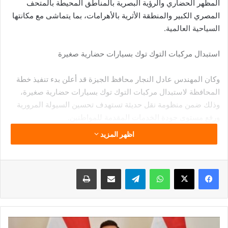
المظهر الحضاري والرؤية البصرية بالمناطق المحيطة بالمتحف
المصري الكبير والمنطقة الأثرية بالأهرامات، بما يتماشى مع مكانتها
السياحية العالمية.
استبدال مركبات التوك توك بسيارات حضارية صغيرة
وكان المهندس عادل النجار محافظ الجيزة قد أعلن بدء تنفيذ خطة
المحافظة لاستبدال مركبات التوك توك بسيارات حضارية صغيرة،
وذلك ضمن منظومة نقل حديثة تستهدف تحسين السيولة المرورية
ورفع مستوى جودة الخدمات المقدمة للمواطنين.
اظهر المزيد
وأوضح المحافظ، أن المحافظة عكفت خلال الفترة الماضية على
إعداد بدائل عملية لمركبات التوك توك، نظرًا لما تسببه من مشكلات
تتعلق بإعاقة الحركة المرورية، وعدم توافر البيانات الكاملة للعاملين
فيسبوك
‫X
واتساب
تيلقرام
مشاركة عبر البريد
طباعة
عليها، بما يؤثر على انتظام الحركة داخل الأحياء والمراكز.
خيار اقتصادي مناسب وبديل حضاري للتوك توك
هنغاريا: