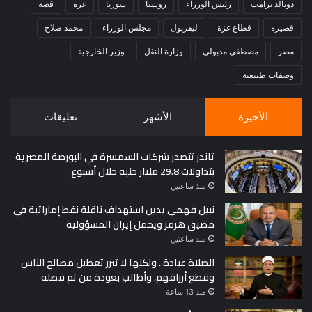
دونالد ترامب
رئيس الوزراء
روسيا
سوريا
غزة
قصه
قصيره
قطاع غزة
ليفربول
مجلس الوزراء
محمد صلاح
مصر
مصطفى مدبولي
وزارة النقل
وزير الخارجية
وصفات طبيعية
الأخيرة
الأشهر
تعليقات
ثاندر تتصدر شركات السمسرة في البورصة المصرية
بتداولات 29.8 مليار جنيه خلال أسبوع
منذ ساعتين
نبيل فهمي يدين استهداف ناقلة نفط إماراتية في
مضيق هرمز ويحمل إيران المسؤولية
منذ ساعتين
الصلاة عبادة.. ولكنها لا تبرر تعطيل مصالح الناس
وقطع أرزاقهم، وأطالب بعودة من تم فصله
منذ 13 ساعة