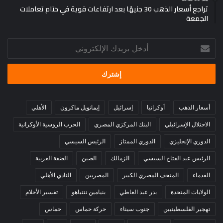
تراجع أسعار الذهب 30 جنيهًا بعد ارتفاعات قوية في ختام تعاملات
الجمعة
أدخل
بريدك
الإلكتروني
أسعار الذهب
أوكرانيا
إسرائيل
إيمانويل ماكرون
الأهلي
الاحتلال الإسرائيلي
البنك المركزي المصري
الحرب الروسية الأوكرانية
الدوري الإنجليزي
الدوري الممتاز
الرئيس السيسي
الرئيس عبد الفتاح السيسي
الزمالك
الصين
الضفة الغربية
القدماء
المتحف المصري الكبير
المصريين
النادي الأهلي
الولايات المتحدة
بدر عبد العاطي
بنيامين نتنياهو
تفسير الأحلام
تهجير الفلسطينيين
جنوب سيناء
حركة حماس
حماس