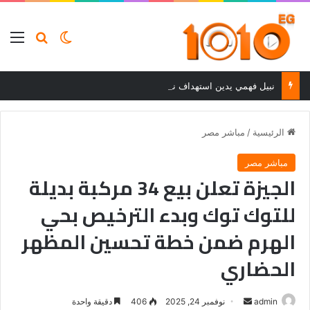
بحث عن
الوضع المظلم
الق
نبيل فهمي يدين استهداف ناقلة نفط إماراتية في مضيق هرمز ويحمل إيران المسؤولية
الرئيسية
/
مباشر مصر
مباشر مصر
الجيزة تعلن بيع 34 مركبة بديلة
للتوك توك وبدء الترخيص بحي
الهرم ضمن خطة تحسين المظهر
الحضاري
أرسل
admin
نوفمبر 24, 2025
406
دقيقة واحدة