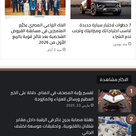
7 خطوات لاختيار سيارة جديدة
البنك الزراعي المصري يكرّم
تناسب احتياجاتك وميزانيتك وتجنب
المتميزين في مسابقة القروض
ندم الشراء
الشخصية بعد نتائج قوية بالربع
الأول من 2026
منذ يومين
منذ 3 أيام
الاكثر مشاهدة
تفسير رؤية المصحف في المنام.. دلالة على الخير
العظيم ورسائل للعزباء والمتزوجة
مارس 23, 2025
طفلة مصابة بجرح غائر في الرقبة داخل مقابر
شلقان بالقليوبية.. وتحقيقات موسعة لكشف
الجاني