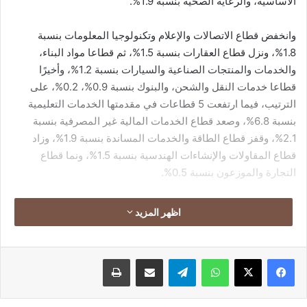
الأساسية، والرعاية الصحية بنسبة 1.9%.
وانخفض قطاع الاتصالات والإعلام وتكنولوجيا المعلومات بنسبة
1.8%، ونزل قطاع العقارات بنسبة 1.5%، ثم قطاعا مواد البناء،
والخدمات والمنتجات الصناعية والسيارات بنسبة 1.2%، وأخيرًا
قطاعا خدمات النقل والشحن، والبنوك بنسبة 0.9%، 0.2%، على
الترتيب، فيما ارتفعت 5 قطاعات في مقدمتها الخدمات التعليمية
بنسبة 6.8%، وصعد قطاع الخدمات المالية غير المصرفية بنسبة
2.1%، وقفز قطاع الطاقة والخدمات المساندة بنسبة 1.9%، وزاد
قطاع المقاولات والإنشاءات الهندسية بنسبة 1.5%، ونما قطاع
التجارة والموزعون بنسبة 0.5%.
وكان المؤشر الرئيسي “إيجي إكس 30” للبورصة المصرية قد تراجع
اظهر المزيد
بنسبة 0.65% ليغلق عند مستوى 40039.24 نقطة، خلال جلسات
الأسبوع المنتهي، وهبط مؤشر الأسهم الصغيرة والمتوسطة “إيجى
إكس 70 متساوي الأوزان”، بنسبة 0.46% ليغلق عند مستوى
فيسبوك
‫X
واتساب
تيلقرام
مشاركة عبر البريد
طباعة
12244.31 نقطة، وسجل مؤشر “إيجى إكس 100 متساوي الأوزان”
انخفاضًا بنسبة 0.43% ليغلق عند مستوى 16223.29 نقطة، وسجل