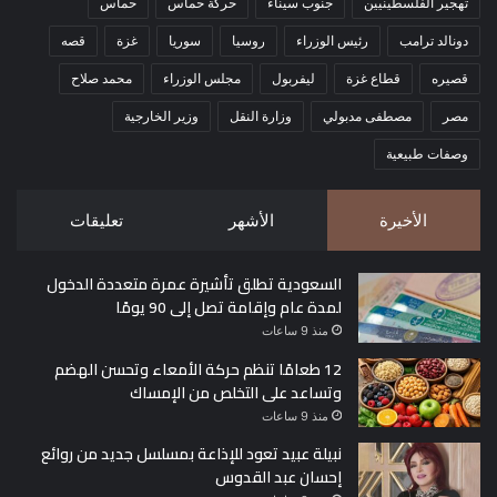
تهجير الفلسطينيين
جنوب سيناء
حركة حماس
حماس
دونالد ترامب
رئيس الوزراء
روسيا
سوريا
غزة
قصه
قصيره
قطاع غزة
ليفربول
مجلس الوزراء
محمد صلاح
مصر
مصطفى مدبولي
وزارة النقل
وزير الخارجية
وصفات طبيعية
الأخيرة
الأشهر
تعليقات
السعودية تطلق تأشيرة عمرة متعددة الدخول
لمدة عام وإقامة تصل إلى 90 يومًا
منذ 9 ساعات
12 طعامًا تنظم حركة الأمعاء وتحسن الهضم
وتساعد على التخلص من الإمساك
منذ 9 ساعات
نبيلة عبيد تعود للإذاعة بمسلسل جديد من روائع
إحسان عبد القدوس