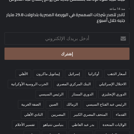
منذ 14 ساعة
ثاندر تتصدر شركات السمسرة في البورصة المصرية بتداولات 29.8 مليار
جنيه خلال أسبوع
أدخل
بريدك
الإلكتروني
أسعار الذهب
أوكرانيا
إسرائيل
إيمانويل ماكرون
الأهلي
الاحتلال الإسرائيلي
البنك المركزي المصري
الحرب الروسية الأوكرانية
الدوري الإنجليزي
الدوري الممتاز
الرئيس السيسي
الرئيس عبد الفتاح السيسي
الزمالك
الصين
الضفة الغربية
القدماء
المتحف المصري الكبير
المصريين
النادي الأهلي
الولايات المتحدة
بدر عبد العاطي
بنيامين نتنياهو
تفسير الأحلام