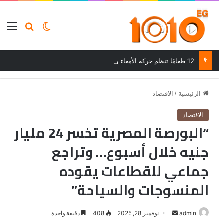
بحث عن
الوضع المظلم
الق
12 طعامًا تنظم حركة الأمعاء وتحسن الهضم وتساعد على التخلص من الإمساك
الرئيسية
/
الاقتصاد
الاقتصاد
“البورصة المصرية تخسر 24 مليار
جنيه خلال أسبوع… وتراجع
جماعي للقطاعات يقوده
المنسوجات والسياحة”
أرسل
admin
نوفمبر 28, 2025
408
دقيقة واحدة