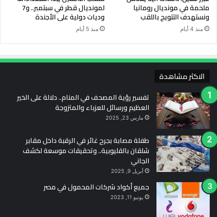
ملحمة في مونديال رومانيا
لمونديال قطر في سبتمبر.. و7
ونستهدف التتويج باللقب
وديات دولية على الأجندة
منذ 4 أيام
منذ 5 أيام
الاكثر مشاهدة
تفسير رؤية المصحف في المنام.. دلالة على الخير
العظيم ورسائل للعزباء والمتزوجة
مارس 23, 2025
طفلة مصابة بجرح غائر في الرقبة داخل مقابر
شلقان بالقليوبية.. وتحقيقات موسعة لكشف
الجاني
أبريل 9, 2025
جميع أكواد شركات المحمول في مصر
يونيو 11, 2023