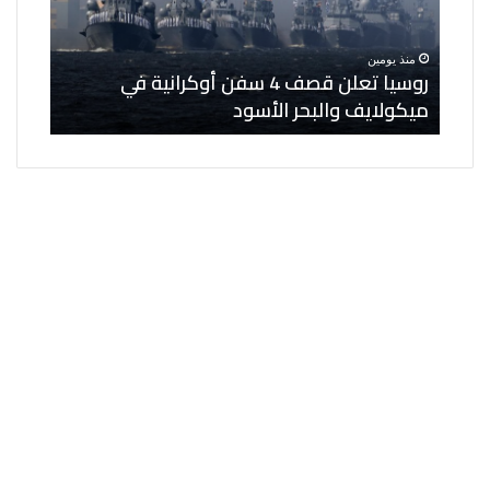
أوكرانية
لنواب
في
مساعدي
منذ يومين
منذ ي
ميكولايف
الوزير
ى 6 كيانات
روسيا تعلن قصف 4 سفن أوكرانية في
الخار
والبحر
وعدد
ميكولايف والبحر الأسود
مساعد
الأسود
من
المناصب
القيادية