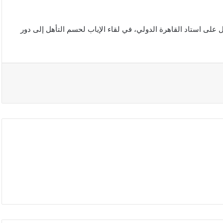
على استاد القاهرة الدولي، في لقاء الإياب لحسم التأهل إلى دور
الصين
تفرض
إجراءات
مضادة
على