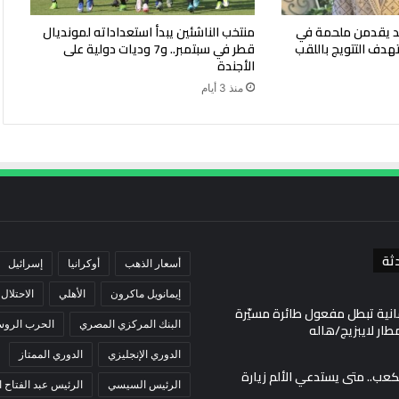
ليد يقدمن ملحمة في
منتخب الناشئين يبدأ استعداداته لمونديال
هدف التتويج باللقب
قطر في سبتمبر.. و7 وديات دولية على
الأجندة
منذ 3 أيام
ثة
أسعار الذهب
أوكرانيا
إسرائيل
إيمانويل ماكرون
الأهلي
الاحتلال
انية تبطل مفعول طائرة مسيّرة
البنك المركزي المصري
الحرب الروسي
ار لايبزيج/هاله
الدوري الإنجليزي
الدوري الممتاز
لكعب.. متى يستدعي الألم زيارة
الرئيس السيسي
الرئيس عبد الفتاح