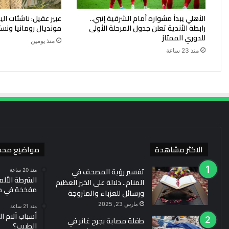
الأهلي يبدأ مشواره أمام الشرقية إنبي..
عبير عقيل: ناشئات ا
رابطة الأندية تعلن جدول المرحلة الأولى
مونديال رومانيا ونست
للدوري الممتاز
منذ يومين
منذ 23 ساعة
الاكثر مشاهدة
مواضيع محد
تفسير رؤية المصحف في
منذ 20 ساعة
الشرطة الألم
المنام.. دلالة على الخير العظيم
مفخخة في مط
ورسائل للعزباء والمتزوجة
مارس 23, 2025
منذ 21 ساعة
أسباب آلام ا
طفلة مصابة بجرح غائر في
الطبيب؟