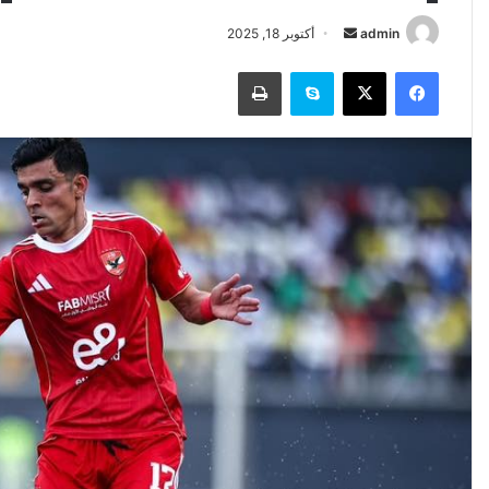
أرسل
admin
أكتوبر 18, 2025
بريدا
فيسبوك
‫X
سكايب
طباعة
إلكترونيا