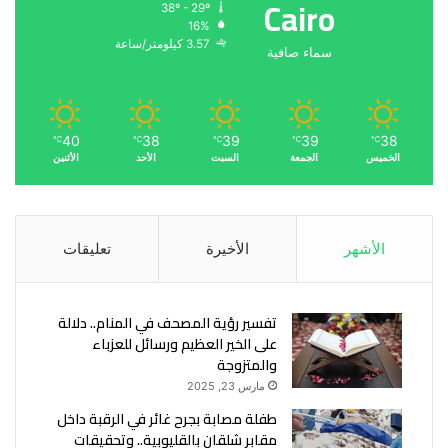
Cairo
38º - 29º
16%
3.57 كيلومتر/ساعة
سماء صافية
40
38
39
39
38
℃
℃
℃
℃
℃
الخميس
الجمعة
السبت
الأحد
الأثنين
الأشهر
الأخيرة
تعليقات
تفسير رؤية المصحف في المنام.. دلالة
على الخير العظيم ورسائل للعزباء
والمتزوجة
مارس 23, 2025
طفلة مصابة بجرح غائر في الرقبة داخل
مقابر شلقان بالقليوبية.. وتحقيقات