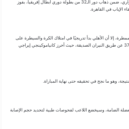
انتهت قبل قليل مباراة الأهلي وإيجل نوار البوروندي على ملعب إنتواري، ضمن ذهاب دور الـ32 من بطولة دوري أبطال إفريقيا، بفوز
ء الإياب في القاهرة.
مطرة، إلا أن الأهلي بدأ تدريجيًا في امتلاك الكرة والسيطرة على
مجريات اللعب. وترجم الفريق سيطرته إلى هدف أول في الدقيقة 37 عن طريق النيران الصديقة، حيث أحرز كانياموكينجي إيراجي
يجة، وهو ما نجح في تحقيقه حتى نهاية المباراة.
عضلة الضامة، وسيخضع اللاعب لفحوصات طبية لتحديد حجم الإصابة