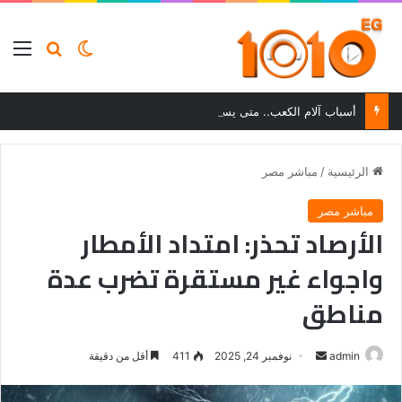
بحث عن
الوضع المظلم
الق
أسباب آلام الكعب.. متى يستدعي الألم زيارة الطبيب؟
الرئيسية
/
مباشر مصر
مباشر مصر
الأرصاد تحذر: امتداد الأمطار
واجواء غير مستقرة تضرب عدة
مناطق
أرسل
admin
نوفمبر 24, 2025
411
أقل من دقيقة
بريدا
إلكترونيا