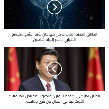
من
الحالة أولاً بأول وستصدر تحديثات جديدة عند الضرورة.
مهرجان
شرم
الشيخ
للمسرح
الشبابي
انطلاق الدورة العاشرة من مهرجان شرم الشيخ للمسرح
باسم
الشبابي باسم إلهام شاهين
إلهام
شاهين
الصين
تصرّ
على
"عودة
تايوان"
وتدعو
لـ
"تقليص
الخلافات"
الصين تصرّ على "عودة تايوان" وتدعو لـ "تقليص الخلافات"
الأوكرانية
الأوكرانية في اتصال بين شي وترامب.
في
اتصال