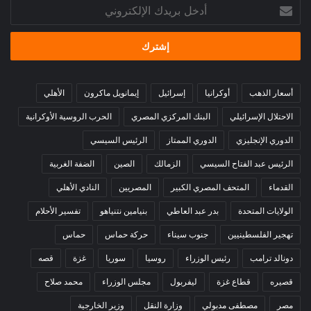
أدخل
بريدك
الإلكتروني
أسعار الذهب
أوكرانيا
إسرائيل
إيمانويل ماكرون
الأهلي
الاحتلال الإسرائيلي
البنك المركزي المصري
الحرب الروسية الأوكرانية
الدوري الإنجليزي
الدوري الممتاز
الرئيس السيسي
الرئيس عبد الفتاح السيسي
الزمالك
الصين
الضفة الغربية
القدماء
المتحف المصري الكبير
المصريين
النادي الأهلي
الولايات المتحدة
بدر عبد العاطي
بنيامين نتنياهو
تفسير الأحلام
تهجير الفلسطينيين
جنوب سيناء
حركة حماس
حماس
دونالد ترامب
رئيس الوزراء
روسيا
سوريا
غزة
قصه
قصيره
قطاع غزة
ليفربول
مجلس الوزراء
محمد صلاح
مصر
مصطفى مدبولي
وزارة النقل
وزير الخارجية