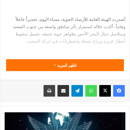
أصدرت الهيئة العامة للأرصاد الجوية، مساء اليوم، تحذيراً عاجلاً
وهاماً، أكدت خلاله استمرار تأثر مناطق واسعة من جنوب الصعيد
وسلاسل جبال البحر الأحمر بظواهر جوية عنيفة، تشمل سقوط
أمطار غزيرة ورياح نشطة واضطرابات في حركة السحب.
اظهر المزيد
وأوضحت الهيئة أن أحدث صور الأقمار الصناعية تشير إلى توسع
رقعة السحب الممطرة لتشمل أجزاء من السواحل الشمالية وشمال
الوجه البحري وسيناء خلال الساعات المقبلة، مع توقعات باستمرار
فيسبوك
‫X
واتساب
تيلقرام
مشاركة عبر البريد
طباعة
حالة عدم الاستقرار على فترات متقطعة.
انطلاق
ودعت الأرصاد المواطنين إلى توخي الحذر وتجنب الاقتراب من
الدورة
العاشرة
مجاري السيول والمناطق المنخفضة، مؤكدة أنها تتابع تطورات