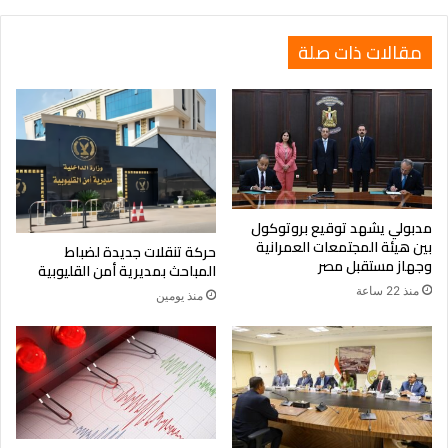
بين
شي
مقالات ذات صلة
وترامب.
مدبولي يشهد توقيع بروتوكول
بين هيئة المجتمعات العمرانية
حركة تنقلات جديدة لضباط
وجهاز مستقبل مصر
المباحث بمديرية أمن القليوبية
منذ 22 ساعة
منذ يومين