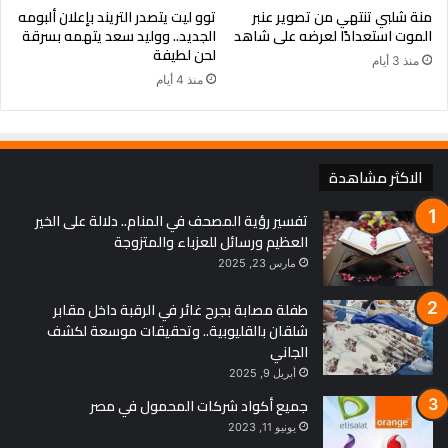
منة شلبي تنتهي من تصوير عنبر
توو ليت يتصدر التريند بإعلان ألبومه
الموت استعدادًا لعرضه على شاهد
الجديد.. ووليد سعد يتهمه بسرقة
لحن لطيفة
منذ 3 أيام
منذ 4 أيام
الاكثر مشاهدة
تفسير رؤية المصحف في المنام.. دلالة على الخير
العظيم ورسائل للعزباء والمتزوجة
مارس 23, 2025
طفلة مصابة بجرح غائر في الرقبة داخل مقابر
شلقان بالقليوبية.. وتحقيقات موسعة لكشف
الجاني
أبريل 9, 2025
جميع أكواد شركات المحمول في مصر
يونيو 11, 2023