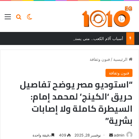
بحث عن
الوضع المظلم
الق
أسباب آلام الكعب.. متى يستدعي الألم زيارة الطبيب؟
الرئيسية
/
فنون وثقافة
فنون وثقافة
“استوديو مصر يوضح تفاصيل
حريق ‘الكينج’ لمحمد إمام:
السيطرة كاملة ولا إصابات
بشرية”
أرسل
admin
نوفمبر 28, 2025
409
دقيقة واحدة