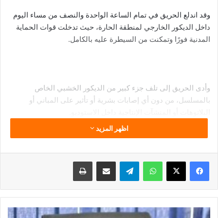
وقد اندلع الحريق في تمام الساعة الواحدة والنصف من مساء اليوم
داخل الديكور الخارجي لمنطقة الحارة، حيث تدخلت قوات الحماية
المدنية فورًا وتمكنت من السيطرة عليه بالكامل.
وأدى الحريق إلى تلف جزء كبير من الديكور الخشبي الخاص
بالمسلسل، من دون أي إصابات بشرية أو تأثير على المباني أو
البلاتوهات أو المنشآت الإنتاجية داخل الاستوديو.
اظهر المزيد
وتؤكد الشركة ما يلي:
فيسبوك
‫X
واتساب
تيلقرام
مشاركة عبر البريد
طباعة
• لا توجد أي إصابات بشرية بين العاملين أو المتواجدين في موقع
التصوير.
تنمية