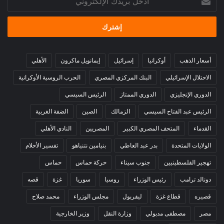
بريدك
الإلكتروني
أسعار الذهب
أوكرانيا
إسرائيل
إيمانويل ماكرون
الأهلي
الاحتلال الإسرائيلي
البنك المركزي المصري
الحرب الروسية الأوكرانية
الدوري الإنجليزي
الدوري الممتاز
الرئيس السيسي
الرئيس عبد الفتاح السيسي
الزمالك
الصين
الضفة الغربية
القدماء
المتحف المصري الكبير
المصريين
النادي الأهلي
الولايات المتحدة
بدر عبد العاطي
بنيامين نتنياهو
تفسير الأحلام
تهجير الفلسطينيين
جنوب سيناء
حركة حماس
حماس
دونالد ترامب
رئيس الوزراء
روسيا
سوريا
غزة
قصه
قصيره
قطاع غزة
ليفربول
مجلس الوزراء
محمد صلاح
مصر
مصطفى مدبولي
وزارة النقل
وزير الخارجية