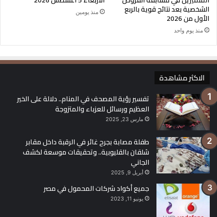
الشخصية بعد نتائج قوية بالربع
منذ يومين
5000 ين: باللون البنفسجي، وتحمل صورة الكاتبة “إتشو هيغوتشي”.
الأول من 2026
منذ يوم واحد
10000 ين: باللون البني، وتحمل صورة “فوكوزاوا يوكيتشي”، أحد
رموز التعليم في اليابان.
الاكثر مشاهدة
تفسير رؤية المصحف في المنام.. دلالة على الخير
العملات المعدنية:
العظيم ورسائل للعزباء والمتزوجة
مارس 23, 2025
طفلة مصابة بجرح غائر في الرقبة داخل مقابر
توجد بفئات 1 ين، 5 ين، 10 ين، 50 ين، 100 ين، و500 ين، وتُصنع من
شلقان بالقليوبية.. وتحقيقات موسعة لكشف
معادن مختلفة مثل الألومنيوم والنحاس والنيكل.
الجاني
أبريل 9, 2025
جميع أكواد شركات المحمول في مصر
يونيو 11, 2023
الين الياباني في السوق