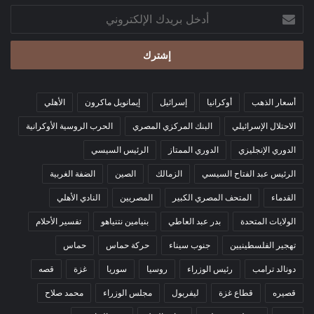
أدخل
بريدك
الإلكتروني
أسعار الذهب
أوكرانيا
إسرائيل
إيمانويل ماكرون
الأهلي
الاحتلال الإسرائيلي
البنك المركزي المصري
الحرب الروسية الأوكرانية
الدوري الإنجليزي
الدوري الممتاز
الرئيس السيسي
الرئيس عبد الفتاح السيسي
الزمالك
الصين
الضفة الغربية
القدماء
المتحف المصري الكبير
المصريين
النادي الأهلي
الولايات المتحدة
بدر عبد العاطي
بنيامين نتنياهو
تفسير الأحلام
تهجير الفلسطينيين
جنوب سيناء
حركة حماس
حماس
دونالد ترامب
رئيس الوزراء
روسيا
سوريا
غزة
قصه
قصيره
قطاع غزة
ليفربول
مجلس الوزراء
محمد صلاح