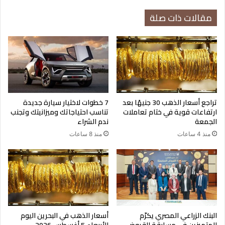
مقالات ذات صلة
الفئات الورقية والمعدنية
العملات الورقية:
تراجع أسعار الذهب 30 جنيهًا بعد
7 خطوات لاختيار سيارة جديدة
ارتفاعات قوية في ختام تعاملات
تناسب احتياجاتك وميزانيتك وتجنب
1000 ين: باللون الأزرق، وتحمل صورة العالم الطبي “هيديو
الجمعة
ندم الشراء
نوغوتشي”.
منذ 4 ساعات
منذ 8 ساعات
2000 ين: باللون الأخضر الفاتح، وتُظهر مشهدًا من قلعة شوري
التاريخية.
البنك الزراعي المصري يكرّم
أسعار الذهب في البحرين اليوم
المتميزين في مسابقة القروض
الأربعاء 5 أغسطس 2026