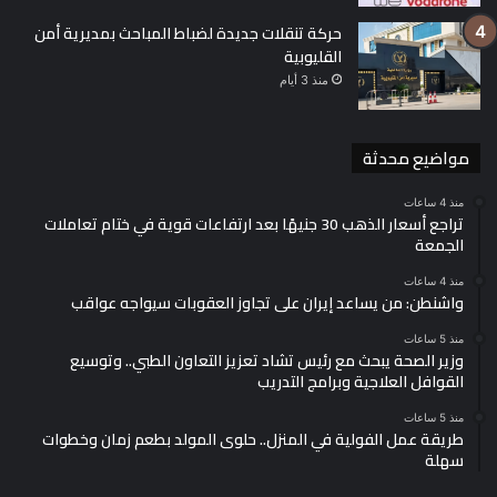
حركة تنقلات جديدة لضباط المباحث بمديرية أمن
يعد الين الياباني من أهم العملات في أسواق الصرف العالمية،
القليوبية
ويُستخدم كعملة احتياطية في العديد من الدول، كما يُعرف الين بأنه
منذ 3 أيام
عملة الملاذ الآمن، إذ يلجأ إليها المستثمرون في أوقات الأزمات
الاقتصادية.
مواضيع محدثة
منذ 4 ساعات
تراجع أسعار الذهب 30 جنيهًا بعد ارتفاعات قوية في ختام تعاملات
وشهد الين الياباني خلال السنوات الأخيرة تطويرات في تصميماته
الجمعة
وتقنيات الأمان المستخدمة في طباعة العملة لمواكبة التطورات
التكنولوجية الحديثة.
منذ 4 ساعات
واشنطن: من يساعد إيران على تجاوز العقوبات سيواجه عواقب
منذ 5 ساعات
وزير الصحة يبحث مع رئيس تشاد تعزيز التعاون الطبي.. وتوسيع
القوافل العلاجية وبرامج التدريب
منذ 5 ساعات
طريقة عمل الفولية في المنزل.. حلوى المولد بطعم زمان وخطوات
سهلة