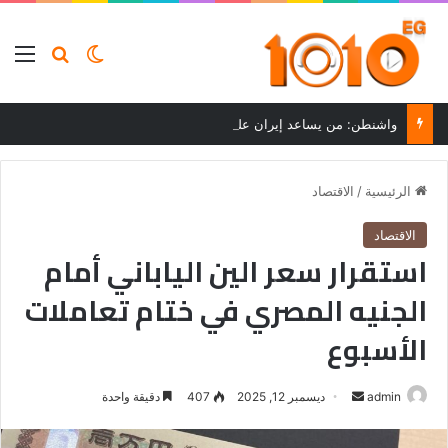
بحث عن
الوضع المظلم
الق
واشنطن: من يساعد إيران على تجاوز العقوبات سيواجه عواقب
الرئيسية
/
الاقتصاد
الاقتصاد
استقرار سعر الين الياباني أمام
الجنيه المصري في ختام تعاملات
الأسبوع
أرسل
admin
ديسمبر 12, 2025
407
دقيقة واحدة
بريدا
إلكترونيا