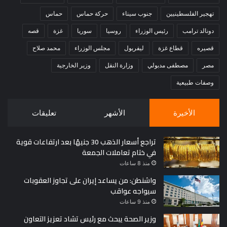
تهجير الفلسطينيين
جنوب سيناء
حركة حماس
حماس
دونالد ترامب
رئيس الوزراء
روسيا
سوريا
غزة
قصه
قصيره
قطاع غزة
ليفربول
مجلس الوزراء
محمد صلاح
مصر
مصطفى مدبولي
وزارة النقل
وزير الخارجية
وصفات طبيعية
الأخيرة
الأشهر
تعليقات
تراجع أسعار الذهب 30 جنيهًا بعد ارتفاعات قوية
في ختام تعاملات الجمعة
منذ 8 ساعات
واشنطن: من يساعد إيران على تجاوز العقوبات
سيواجه عواقب
منذ 9 ساعات
وزير الصحة يبحث مع رئيس تشاد تعزيز التعاون