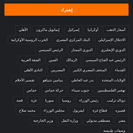
الإلكتروني
أسعار الذهب
أوكرانيا
إسرائيل
إيمانويل ماكرون
الأهلي
الاحتلال الإسرائيلي
البنك المركزي المصري
الحرب الروسية الأوكرانية
الدوري الإنجليزي
الدوري الممتاز
الرئيس السيسي
الرئيس عبد الفتاح السيسي
الزمالك
الصين
الضفة الغربية
القدماء
المتحف المصري الكبير
المصريين
النادي الأهلي
الولايات المتحدة
بدر عبد العاطي
بنيامين نتنياهو
تفسير الأحلام
تهجير الفلسطينيين
جنوب سيناء
حركة حماس
حماس
دونالد ترامب
رئيس الوزراء
روسيا
سوريا
غزة
قصه
قصيره
قطاع غزة
ليفربول
مجلس الوزراء
محمد صلاح
مصر
مصطفى مدبولي
وزارة النقل
وزير الخارجية
وصفات طبيعية