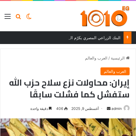
بحث عن
الوضع المظلم
الق
البنك الزراعي المصري يكرّم المتميزين في مسابقة القروض الشخصية بعد نتائج قوية بالربع الأول من 2026
الرئيسية
/
العرب والعالم
العرب والعالم
إيران: محاولات نزع سلاح حزب الله
ستفشل كما فشلت سابقًا
أرسل
admin
أغسطس 9, 2025
406
دقيقة واحدة
بريدا
إلكترونيا