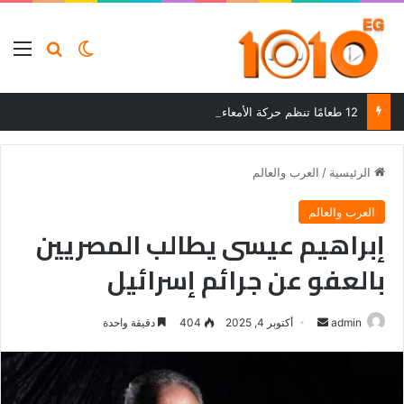
بحث عن
الوضع المظلم
الق
12 طعامًا تنظم حركة الأمعاء وتحسن الهضم وتساعد على التخلص من الإمساك
الرئيسية
/
العرب والعالم
العرب والعالم
إبراهيم عيسى يطالب المصريين
بالعفو عن جرائم إسرائيل
أرسل
admin
أكتوبر 4, 2025
404
دقيقة واحدة
بريدا
إلكترونيا