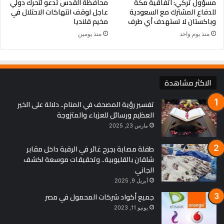
مسؤول تركي: اتفاقية مكة
محافظة القدس تدعو لتحرك دولي
للدفاع المشترك مع السعودية
عاجل لوقف انتهاكات الاحتلال في
وباكستان لا تستهدف أي طرف
مخيم قلنديا
منذ يوم واحد
منذ يومين
الاكثر مشاهدة
تفسير رؤية المصحف في المنام.. دلالة على الخير
العظيم ورسائل للعزباء والمتزوجة
مارس 23, 2025
طفلة مصابة بجرح غائر في الرقبة داخل مقابر
شلقان بالقليوبية.. وتحقيقات موسعة لكشف
الجاني
أبريل 9, 2025
جميع أكواد شركات المحمول في مصر
يونيو 11, 2023