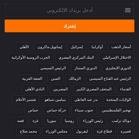
أدخل
بريدك
الإلكتروني
أسعار الذهب
أوكرانيا
إسرائيل
إيمانويل ماكرون
الأهلي
الاحتلال الإسرائيلي
البنك المركزي المصري
الحرب الروسية الأوكرانية
الدوري الإنجليزي
الدوري الممتاز
الرئيس السيسي
الرئيس عبد الفتاح السيسي
الزمالك
الصين
الضفة الغربية
القدماء
المتحف المصري الكبير
المصريين
النادي الأهلي
الولايات المتحدة
بدر عبد العاطي
بنيامين نتنياهو
تفسير الأحلام
تهجير الفلسطينيين
جنوب سيناء
حركة حماس
حماس
دونالد ترامب
رئيس الوزراء
روسيا
سوريا
غزة
قصه
قصيره
قطاع غزة
ليفربول
مجلس الوزراء
محمد صلاح