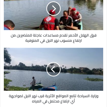
سياساته بأنها أضرت بالقضية الفلسطينية. كما أثار موجة انتقادات
تقدم
جديدة بمهاجمته قصة سيدنا إبراهيم وسيدنا إسماعيل واعتبارها غير
مساعدات
منطقية.
عاجلة
للمتضررين
من
ارتفاع
فرق الهلال الأحمر تقدم مساعدات عاجلة للمتضررين من
منسوب
ارتفاع منسوب نهر النيل في المنوفية
نهر
النيل
في
وزارة
المنوفية
السياحة
تتابع
المواقع
الأثرية
قرب
نهر
النيل
لمواجهة
وزارة السياحة تتابع المواقع الأثرية قرب نهر النيل لمواجهة
أي
أي ارتفاع محتمل في المياه
ارتفاع
محتمل