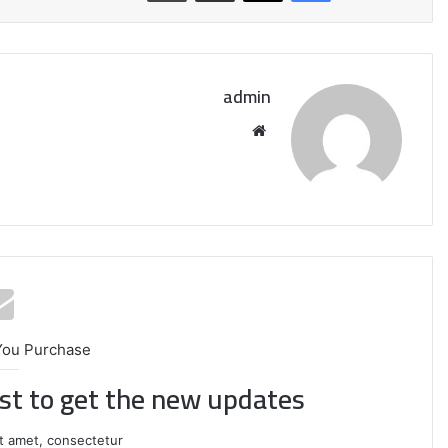
admin
موقع
الويب
إيران:
You Purchase
لا
ist to get the new updates!
محادثات
مع
واشنطن
t amet, consectetur.
حاليًا..