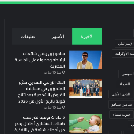
الأخيرة
الأشهر
تعليقات
 الإسرائيلي
سامو زين ينفي شائعات
ة الأوكرانية
ارتباطه وحصوله على الجنسية
المصرية
منذ 15 ساعة
 السيسي
البنك الزراعي المصري يكرّم
القدماء
المتميزين في مسابقة
القروض الشخصية بعد نتائج
النادي الأهلي
قوية بالربع الأول من 2026
بنيامين نتنياهو
منذ 15 ساعة
جنوب سيناء
5 عادات يومية تضر صحة
طفلك.. استشاري أطفال يحذر
ب
من أخطاء شائعة في التغذية