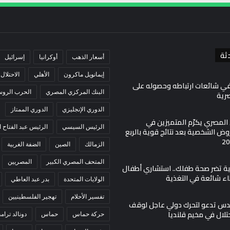
ثة
أسعار الذهب
أوكرانيا
إسرائيل
إيمانويل ماكرون
الأهلي
الاحتلال
في شائعات ارتباطه وحصوله على
البنك المركزي المصري
الحرب الروسي
صرية
الدوري الإنجليزي
الدوري الممتاز
ي المصري يكرّم المتميزين في
الرئيس السيسي
الرئيس عبد الفتاح
ض الشخصية بعد نتائج قوية بالربع
الزمالك
الصين
الضفة الغربية
المتحف المصري الكبير
المصريين
مية تضر صحة طفلك.. استشاري أطفال
اء شائعة في التغذية
الولايات المتحدة
بدر عبد العاطي
تفسير الأحلام
تهجير الفلسطينيين
س تدعو لتحرك دولي عاجل لوقف
حتلال في مخيم قلنديا
حركة حماس
حماس
دونالد ترام