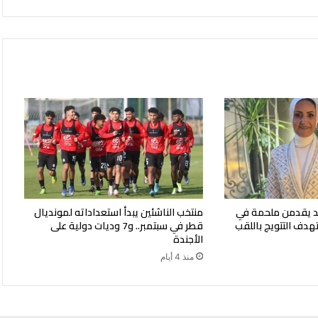
ليد يقدمن ملحمة في
منتخب الناشئين يبدأ استعداداته لمونديال
هدف التتويج باللقب
قطر في سبتمبر.. و7 وديات دولية على
الأجندة
منذ 4 أيام