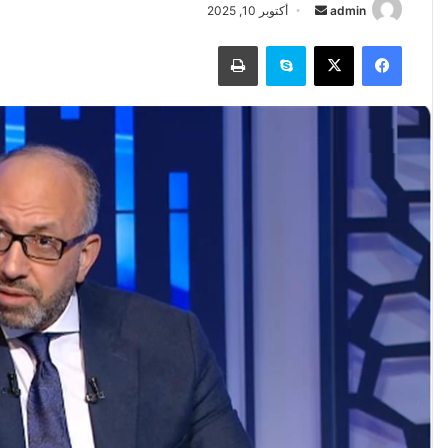
أرسل
admin
أكتوبر 10, 2025
بريدا
فيسبوك
‫X
سكايب
طباعة
إلكترونيا