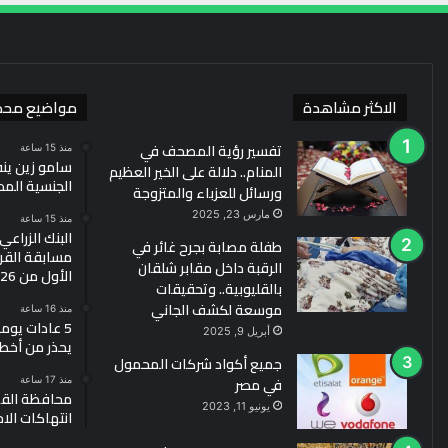
الاكثر مشاهدة
مواضيع محد
تفسير رؤية المصحف في
منذ 15 ساعة
سامو زين ين
المنام.. دلالة على الخير العظيم
الجنسية الم
ورسائل للعزباء والمتزوجة
مارس 23, 2025
منذ 15 ساعة
البنك الزراع
طفلة مصابة بجرح غائر في
مسابقة القرو
الرقبة داخل مقابر شلقان
الأول من 2026
بالقليوبية.. وتحقيقات
موسعة لكشف الجاني
منذ 16 ساعة
5 عادات يو
أبريل 9, 2025
يحذر من أخط
جميع أكواد شركات المحمول
في مصر
منذ 17 ساعة
محافظة القد
يونيو 11, 2023
انتهاكات الا