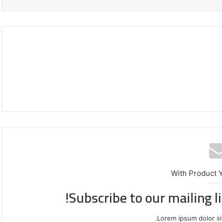
محافظة
With Product 
القدس
Subscribe to our mailing l
تدعو
لتحرك
دولي
Lorem ipsum dolor si
عاجل