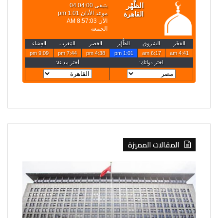
المقالات المميزة
الصين
روسيا
تفرض
تعلن
إجراءات
قصف
مضادة
4
على
سفن
6
أوكرانية