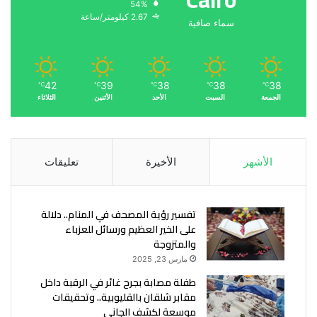
54%
2.67 كيلومتر/ساعة
سماء صافية
42
39
38
38
38
℃
℃
℃
℃
℃
الجمعة
السبت
الأحد
الأثنين
الثلاثاء
الأشهر
الأخيرة
تعليقات
تفسير رؤية المصحف في المنام.. دلالة
على الخير العظيم ورسائل للعزباء
والمتزوجة
مارس 23, 2025
طفلة مصابة بجرح غائر في الرقبة داخل
مقابر شلقان بالقليوبية.. وتحقيقات
موسعة لكشف الجاني