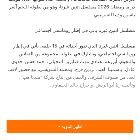
دراما رمضان 2026 مسلسل اتنين غيرنا، وهو من بطولة النجم آسر
ياسين ودينا الشربيني.
مسلسل اتنين غيرنا يأتي في إطار رومانسي اجتماعي
مسلسل اتنين غيرنا الذي تدور أحداثه في 15 حلقة، يأتي في إطار
رومانسي اجتماعي، ويشارك في بطولته مجموعة من الفنانين
والنجوم، أبرزهم: هنادي مهنا، صابرين النجيلي، أحمد حسن، فدوى
عادل، ياسمينا العبد، نردين فرج، ومحمد السويسي، مع حضور لافت
لعدد من ضيوف الشرف، والعمل من إنتاج شركة “ميديا هب”،
وتأليف رنا أبو الريش، وإخراج خالد الحلفاوي.
اظهر المزيد