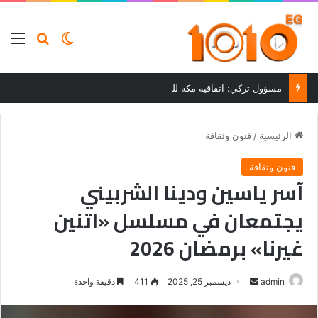
بحث عن
الوضع المظلم
الق
مسؤول تركي: اتفاقية مكة للدفاع المشترك مع السعودية وباكستان لا تستهدف أي طرف
الرئيسية
/
فنون وثقافة
فنون وثقافة
آسر ياسين ودينا الشربيني
يجتمعان في مسلسل «اتنين
غيرنا» برمضان 2026
أرسل
admin
ديسمبر 25, 2025
411
دقيقة واحدة
بريدا
إلكترونيا