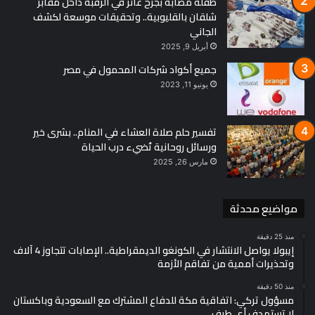
طفلة مصابة بجرح غائر في الرقبة داخل مقابر
شلقان بالقليوبية.. وتحقيقات موسعة لكشف
الجاني
أبريل 9, 2025
جميع أكواد شركات المحمول في مصر
يونيو 11, 2023
تفسير حلم صلاة العشاء في المنام.. بشرى خير
ورسائل روحانية تُضيء درب الحياة
مارس 26, 2025
مواضيع محدثة
منذ 25 دقيقة
إيبولا يواصل الانتشار في الكونغو الديمقراطية.. الإصابات تتجاوز 4 آلاف
وتحذيرات أممية من تفاقم الأزمة
منذ 50 دقيقة
مسؤول تركي: اتفاقية مكة للدفاع المشترك مع السعودية وباكستان
لا تستهدف أي طرف