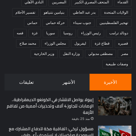
القدماء
المتحف المصري الكبير
المصريين
النادي الأهلي
الولايات المتحدة
بدر عبد العاطي
بنيامين نتنياهو
تفسير الأحلام
تهجير الفلسطينيين
جنوب سيناء
حركة حماس
حماس
دونالد ترامب
رئيس الوزراء
روسيا
سوريا
غزة
قصه
قصيره
قطاع غزة
ليفربول
مجلس الوزراء
محمد صلاح
مصر
مصطفى مدبولي
وزارة النقل
وزير الخارجية
وصفات طبيعية
الأخيرة
الأشهر
تعليقات
إيبولا يواصل الانتشار في الكونغو الديمقراطية..
الإصابات تتجاوز 4 آلاف وتحذيرات أممية من تفاقم
الأزمة
منذ 25 دقيقة
مسؤول تركي: اتفاقية مكة للدفاع المشترك مع
السعودية وباكستان لا تستهدف أي طرف